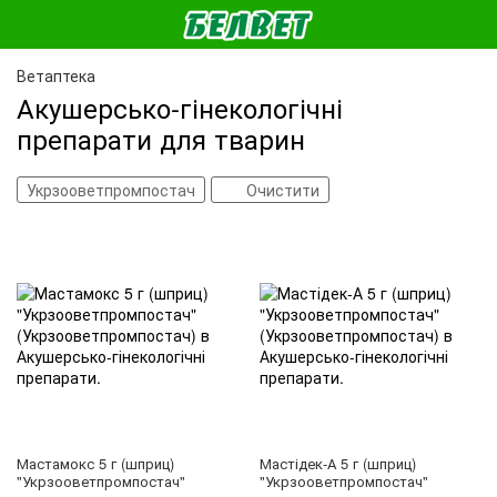
Ветаптека
Акушерсько-гінекологічні
препарати для тварин
Укрзооветпромпостач
Очистити
Мастамокс 5 г (шприц)
Мастідек-А 5 г (шприц)
"Укрзооветпромпостач"
"Укрзооветпромпостач"