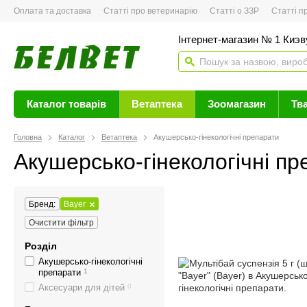
Оплата та доставка
Статті про ветеринарію
Статті о ЗЗР
Статті про 
Інтернет-магазин № 1 Киэву
Каталог товарів
Ветаптека
Зоомагазин
Тв
Головна
Каталог
Ветаптека
Акушерсько-гінекологічні препарати
Акушерсько-гінекологічні п
Бренд:
Bayer
Очистити фільтр
Розділ
Акушерсько-гінекологічні
препарати
1
Аксесуари для дітей
0