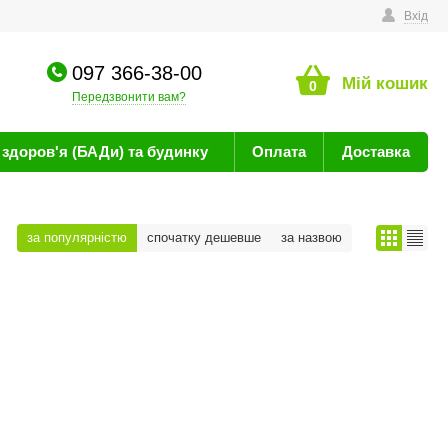
техніку
Вхід
097 366-38-00
Мій кошик
0
Передзвонити вам?
здоров'я (БАДи) та будинку
Оплата
Доставка
за популярністю
спочатку дешевше
за назвою