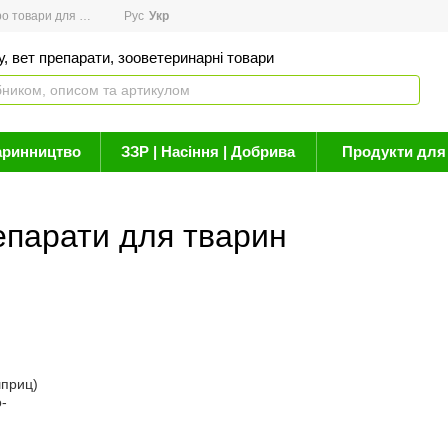
товари для здоров'я
Рус
Новини
Укр
Акції
Бренди
Контакти
Статті про 
, вет препарати, зооветеринарні товари
аринництво
ЗЗР | Насіння | Добрива
Продукти для 
репарати для тварин