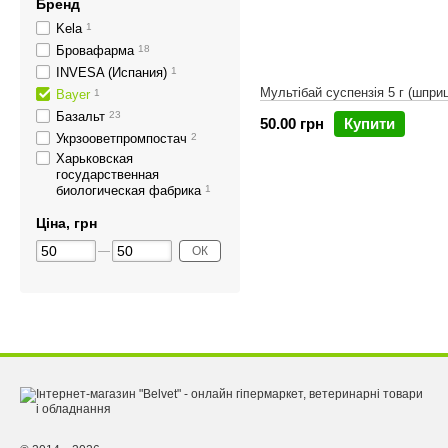
Бренд
Kela
1
Бровафарма
18
INVESA (Испания)
1
Мультібай суспензія 5 г (шприц
Bayer
1
Базальт
23
50.00 грн
Купити
Укрзооветпромпостач
2
Харьковская
государственная
биологическая фабрика
1
Ціна, грн
ОК