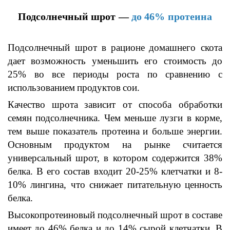
Подсолнечный шрот
—
до 46%
протеина
Подсолнечный шрот в
рационе
домашнего скота
дает возможность уменьшить его стоимость до
25% во все периоды роста по сравнению с
использованием
продуктов
сои.
Качество
шрота
зависит от способа обработки
семян подсолнечника. Чем меньше лузги в корме,
тем выше показатель протеина
и больше энергии.
Основным
продуктом на рынке считается
универсальный шрот, в котором содержится 38%
белка.
В его состав
входит 20-25% клетчатки и 8-
10% лингина, что снижает питательную ценность
белка.
Высокопротеиновый
подсолнечный шрот
в составе
имеет до 46% белка и до 14% сырой клетчатки. В