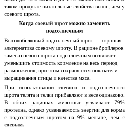
таком продукте питательные свойства выше, чем у
соевого шрота.
Когда
соевый шрот
можно заменить
подсолнечным
Высокобелковый
подсолнечный шрот
— хорошая
альтернатива
соевому шроту. В
рационе
бройлеров
замена
соевого шрота подсолнечным
позволяет
уменьшить стоимость кормление на весь период
размножения, при этом сохраняются показатели
выращивания птицы
и качества мяса.
При использовании
соевого
и подсолнечного
шрота т
елята и телки прибавляют в вес
е
одинаково.
В обоих
рационах животные
усваивают 79%
протеина,
однако
усваиваемость энергии для корма
с
подсолнечным шротом
на 9% меньше, чем с
соевым.