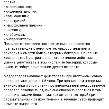
против:
• стафилококков;
• кишечной палочки;
• сальмонеллы;
• клостридий;
• гемофильной палочки;
• шигеллы;
• клебсиеллы;
• энтеробактерий.
Проникая в тело животного, интенсивное вещество
препарата рушит стенки клеток микроорганизмов и
приводит к смерти болезнетворных бактерий. Основные
достоинства Цефтриаксона – его активное действие,
умение уничтожать в том числе и те бактерии, которые
никак не гибнут при влиянии других лекарств.
Медпрепарат начинает действовать при внутримышечном
введении уже через 1-1,5 часа. При правильном введении
антибиотика и отсутствии противопоказаний лекарственное
средство безопасно, однако оно способно бороться в том
числе и с такими болезнями, как энтерит, который при
стремительном и резком течении в течение суток приводит
к смерти животного.