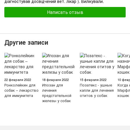
діагностував досвідчений вет. лікар ). Вилікували.
Написать отзыв
Другие записи
22 февраля 2022
18 февраля 2022
15 февраля 2022
10 февр
Ронколейкин для
Ипозан для
Позатекс - ушные
Когда 
собак – лекарство
лечения
капли для лечения
Марфл
для иммунитета
предстательной
отитов у собак
кошек
железы у собак