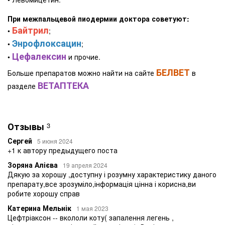
При межпальцевой пиодермии доктора советуют:
Байтрил
•
;
Энрофлоксацин
•
;
Цефалексин
•
и прочие.
БЕЛВЕТ
Больше препаратов можно найти на сайте
в
ВЕТАПТЕКА
разделе
Отзывы
3
Сергей
5 июня 2024
+1 к автору предыдущего поста
Зоряна Алієва
19 апреля 2024
Дякую за хорошу ,доступну і розумну характеристику даного
препарату,все зрозуміло,інформація цінна і корисна,ви
робите хорошу справ
Катерина Мельнік
1 мая 2023
Цефтріаксон -- вкололи коту( запалення легень ,