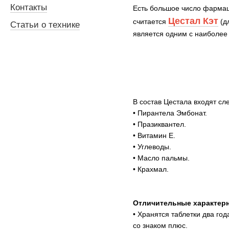
Контакты
Есть большое число фармац
Цестал Кэт
считается
(д
Статьи о технике
является одним с наиболее
В состав Цестала входят с
• Пирантела Эмбонат.
• Празиквантел.
• Витамин Е.
• Углеводы.
• Масло пальмы.
• Крахмал.
Отличительные характерн
• Хранятся таблетки два го
со знаком плюс.