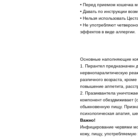
• Перед приемом кошечка мо
• Давать по инструкции воз
• Нельзя использовать Цест
• Не употребляют четверон
эффектов в виде аллергии.
Основные наполняющие комп
1. Пирантел предназначен д
нервнопаралитическую реакц
различного возраста, кроме
повышение аппетита, расстр
2. Празиквантела уничтожае
компонент обездвиживает (о
обыкновенную пищу. Призна
психологическая апатия, ше
Важно!
Инфицирование червями мож
кожу, пищу, употребляемую ж