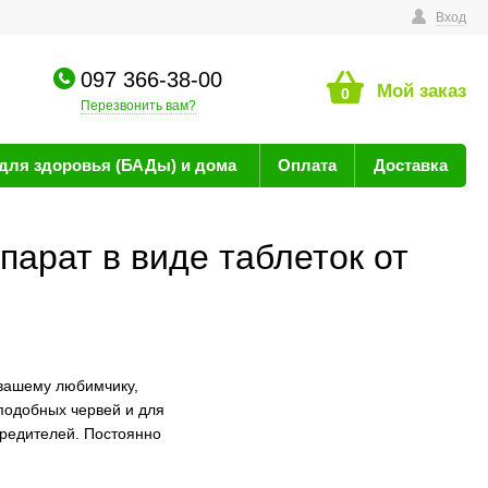
технике
Вход
097 366-38-00
Мой заказ
0
Перезвонить вам?
для здоровья (БАДы) и дома
Оплата
Доставка
арат в виде таблеток от
 вашему любимчику,
 подобных червей и для
вредителей. Постоянно