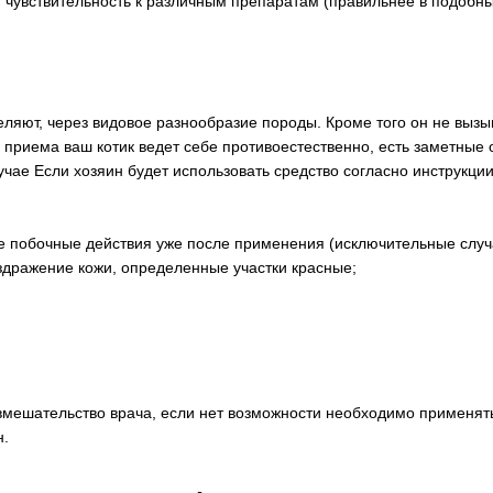
 чувствительность к различным препаратам (правильнее в подобны
ляют, через видовое разнообразие породы. Кроме того он не вызы
е приема ваш котик ведет себе противоестественно, есть заметные 
лучае Если хозяин будет использовать средство согласно инструкци
е побочные действия уже после применения (исключительные случ
здражение кожи, определенные участки красные;
вмешательство врача, если нет возможности необходимо применят
н.