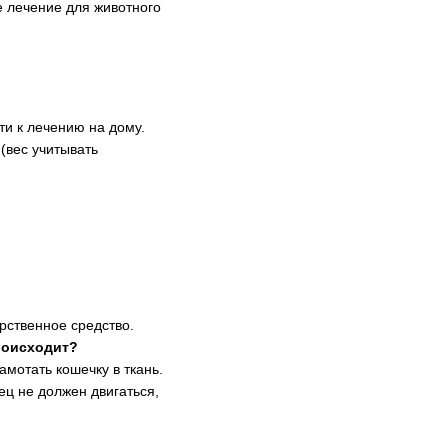
е лечение для животного
ти к лечению на дому.
(вес учитывать
рственное средство.
роисходит?
амотать кошечку в ткань.
ц не должен двигаться,