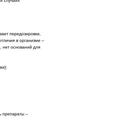
х случаях
вает передозировки,
отличия в организме –
и, нет оснований для
аи):
ь препараты –