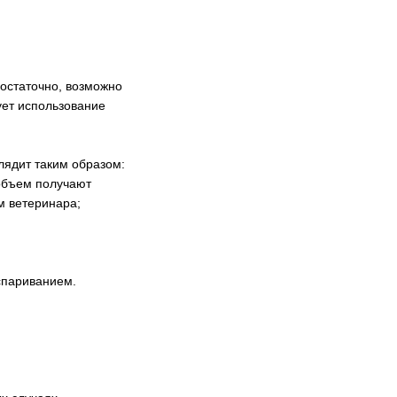
достаточно, возможно
ует использование
лядит таким образом:
й объем получают
м ветеринара;
спариванием.
я