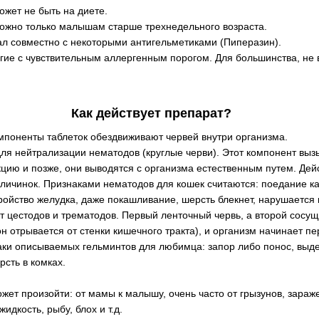
жет не быть на диете.
можно только малышам старше трехнедельного возраста.
ал совместно с некоторыми антигельметиками (Пиперазин).
огие с чувствительным аллергенным порогом. Для большинства, не
Как действует препарат?
оненты таблеток обездвиживают червей внутри организма.
ля нейтрализации нематодов (круглые черви). Этот компонент выз
ию и позже, они выводятся с организма естественным путем. Дейс
 личинок. Признаками нематодов для кошек считаются: поедание к
ойство желудка, даже покашливание, шерсть блекнет, нарушается к
т цестодов и трематодов. Первый ленточный червь, а второй сосущ
н отрывается от стенки кишечного тракта), и организм начинает пер
ки описываемых гельминтов для любимца: запор либо понос, выдел
рсть в комках.
ет произойти: от мамы к малышу, очень часто от грызунов, зараж
идкость, рыбу, блох и т.д.