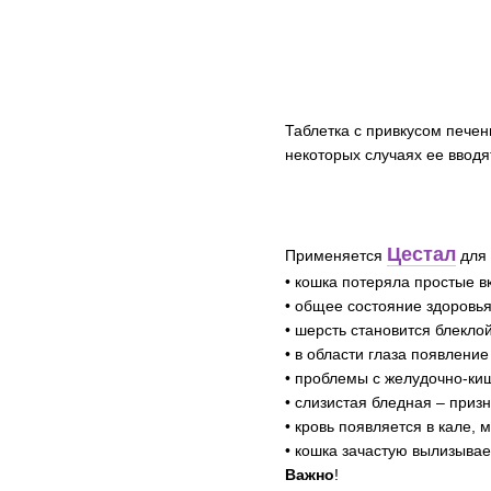
Таблетка с привкусом печен
некоторых случаях ее вводя
Цестал
Применяется
для 
• кошка потеряла простые в
• общее состояние здоровья
• шерсть становится блеклой
• в области глаза появлени
• проблемы с желудочно-киш
• слизистая бледная – приз
• кровь появляется в кале, 
• кошка зачастую вылизывае
Важно
!