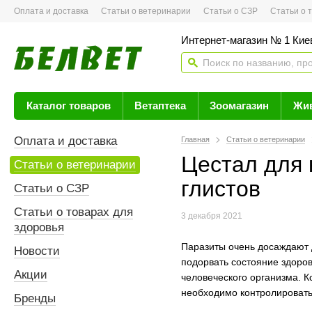
Оплата и доставка
Статьи о ветеринарии
Статьи о СЗР
Статьи о тов
Интернет-магазин № 1 Кие
Каталог товаров
Ветаптека
Зоомагазин
Жи
Оплата и доставка
Главная
Статьи о ветеринарии
Цестал для 
Статьи о ветеринарии
глистов
Статьи о СЗР
Статьи о товарах для
3 декабря 2021
здоровья
Паразиты очень досаждают 
Новости
подорвать состояние здоров
Акции
человеческого организма. К
необходимо контролировать 
Бренды