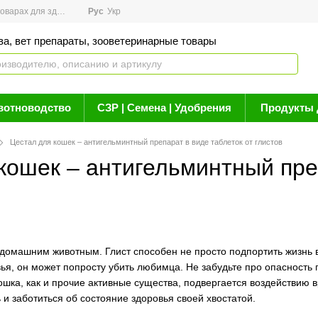
арах для здоровья
Рус
Новости
Укр
Акции
Бренды
Контакты
Статьи о 
ва, вет препараты, зооветеринарные товары
вотноводство
СЗР | Семена | Удобрения
Продукты 
Цестал для кошек – антигельминтный препарат в виде таблеток от глистов
кошек – антигельминтный преп
домашним животным. Глист способен не просто подпортить жизнь
ья, он может попросту убить любимца. Не забудьте про опасность
ошка, как и прочие активные существа, подвергается воздействию 
и заботиться об состояние здоровья своей хвостатой.