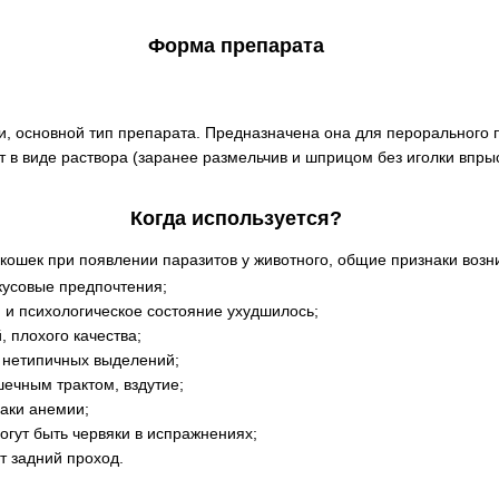
Форма препарата
и, основной тип препарата. Предназначена она для перорального
т в виде раствора (заранее размельчив и шприцом без иголки впрыс
Когда используется?
кошек при появлении паразитов у животного, общие признаки возн
кусовые предпочтения;
 и психологическое состояние ухудшилось;
, плохого качества;
е нетипичных выделений;
ечным трактом, вздутие;
наки анемии;
могут быть червяки в испражнениях;
т задний проход.