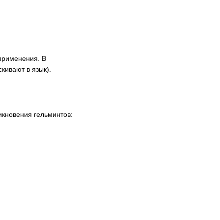
 применения. В
кивают в язык).
икновения гельминтов: