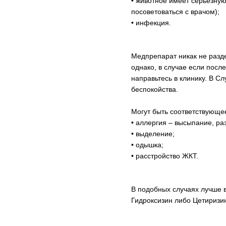
• животное имеет серьезную
посоветоваться с врачом);
• инфекция.
Медпрепарат никак не разде
однако, в случае если посл
направьтесь в клинику. В С
беспокойства.
Могут быть соответствующе
• аллергия – высыпание, ра
• выделение;
• одышка;
• расстройство ЖКТ.
В подобных случаях лучше 
Гидроксизин либо Цетиризи