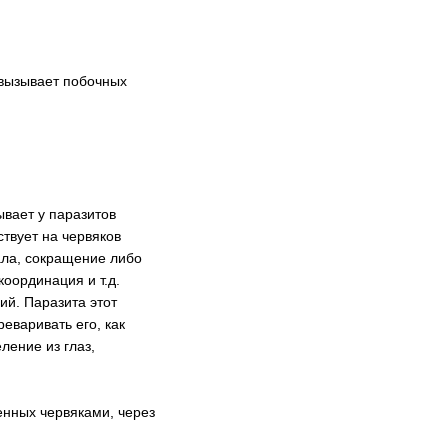
 вызывает побочных
ывает у паразитов
твует на червяков
ала, сокращение либо
оординация и т.д.
ий. Паразита этот
еваривать его, как
ение из глаз,
енных червяками, через