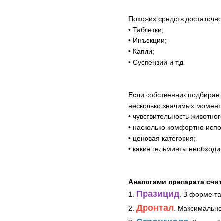
Похожих средств достаточн
• Таблетки;
• Инъекции;
• Капли;
• Суспензии и т.д.
Если собственник подбирае
несколько значимых момент
• чувствительность животно
• насколько комфортно испо
• ценовая категория;
• какие гельминты необходи
Аналогами препарата счи
Празицид
1.
. В форме т
Дронтал
2.
. Максимально