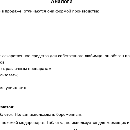
Аналоги
о в продаже, отличаются они формой производства:
т лекарственное средство для собственного любимца, он обязан п
ов:
го к различным препаратам;
льзовать;
мо уничтожить.
таются:
аблеток. Нельзя использовать беременным.
 похожий медпрепарат. Таблетка, не используется для кормящих 