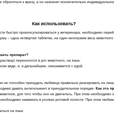
 обратиться к врачу, а он назначит исключительно индивидуально
Как использовать?
сти быстро проконсультироваться у ветеринара, необходимо перей
рму – одна четвертая таблетки, на один килограмм веса животного 
вать препарат?
раствор) переносится в рот животного, на язык;
ном виде, и, в дальнейшем, смешивается с едой;
ни не способен принудить любимца правильно реагировать на лека
одимо давать антигельминт в принудительном порядке.
Как это п
животное, для того чтобы оно не двигалось. При этом необходимо з
необходимо нажимать в уголках ротовой полости. При этом любиме
иться на язык.