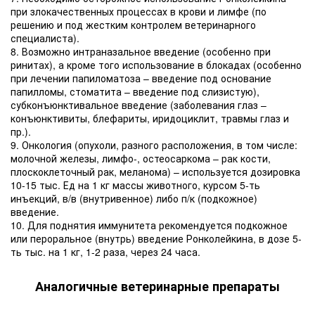
при злокачественных процессах в крови и лимфе (по
решению и под жестким контролем ветеринарного
специалиста).
8. Возможно интраназальное введение (особенно при
ринитах), а кроме того использование в блокадах (особенно
при лечении папиломатоза – введение под основание
папилломы, стоматита – введение под слизистую),
субконъюнктивальное введение (заболевания глаз –
конъюнктивиты, блефариты, иридоциклит, травмы глаз и
пр.).
9. Онкология (опухоли, разного расположения, в том числе:
молочной железы, лимфо-, остеосаркома – рак кости,
плоскоклеточный рак, меланома) – используется дозировка
10-15 тыс. Ед на 1 кг массы животного, курсом 5-ть
инъекций, в/в (внутривенное) либо п/к (подкожное)
введение.
10. Для поднятия иммунитета рекомендуется подкожное
или пероральное (внутрь) введение Ронколейкина, в дозе 5-
ть тыс. на 1 кг, 1-2 раза, через 24 часа.
Аналогичные ветеринарные препараты