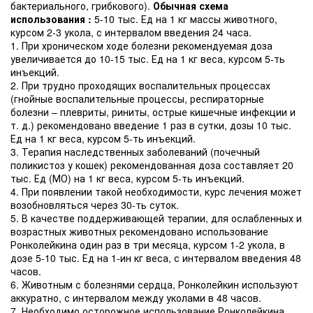
бактериального, грибкового).
Обычная схема
использования :
5-10 тыс. Ед на 1 кг массы животного,
курсом 2-3 укола, с интервалом введения 24 часа.
1. При хроническом ходе болезни рекомендуемая доза
увеличивается до 10-15 тыс. Ед на 1 кг веса, курсом 5-ть
инъекций.
2. При трудно проходящих воспалительных процессах
(гнойные воспалительные процессы, респираторные
болезни – плевриты, риниты, острые кишечные инфекции и
т. д.) рекомендовано введение 1 раз в сутки, дозы 10 тыс.
Ед на 1 кг веса, курсом 5-ть инъекций.
3. Терапия наследственных заболеваний (почечный
поликистоз у кошек) рекомендованная доза составляет 20
тыс. Ед (МО) на 1 кг веса, курсом 5-ть инъекций.
4. При появлении такой необходимости, курс лечения может
возобновляться через 30-ть суток.
5. В качестве поддерживающей терапии, для ослабленных и
возрастных животных рекомендовано использование
Ронколейкина один раз в три месяца, курсом 1-2 укола, в
дозе 5-10 тыс. Ед на 1-ин кг веса, с интервалом введения 48
часов.
6. Животным с болезнями сердца, Ронколейкин используют
аккуратно, с интервалом между уколами в 48 часов.
7. Необходимо осторожное использование Ронколейкина