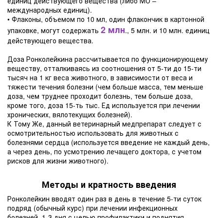
единиц действующего вещества (либо МО –
международных единиц).
• Флаконы, объемом по 10 мл, один флакончик в картонной
2 млн
упаковке, могут содержать
., 5 млн. и 10 млн. единиц
действующего вещества.
Доза Ронколейкина рассчитывается по функционирующему
веществу, отталкиваясь из соотношения от 5-ти до 15-ти
тысяч на 1 кг веса животного, в зависимости от веса и
тяжести течения болезни (чем больше масса, тем меньше
доза, чем труднее проходит болезнь, тем больше доза,
кроме того, доза 15-ть тыс. Ед используется при лечении
хронических, вялотекущих болезней).
К Тому Же, данный ветеринарный медпрепарат следует с
осмотрительностью использовать для животных с
болезнями сердца (используется введение не каждый день,
а через день, по усмотрению лечащего доктора, с учетом
рисков для жизни животного).
Методы и кратность введения
Ронколейкин вводят один раз в день в течение 5-ти суток
подряд (обычный курс) при лечении инфекционных
болезней, 1-3 дня с целью профилактики и поднятия