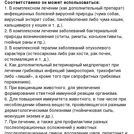
Соответственно он может использоваться:
1. В комплексном лечении (как дополнительный препарат)
инфекционных болезней вирусной природы (чума собак,
вирусный энтерит собак, панлейкопения либо чума кошек,
кальцивироз у кошек и т. д.).
2. В комплексном лечении заболеваний бактериальной
природы возникновения (отиты, риниты, конъюнктивиты,
гнойные раны и пр.).
3. В комплексной терапии заболеваний опухолевого
характера (остеосаркома либо рак кости, рак почек,
остеомаляция и т. д.).
4. Как дополнительный ветеринарный медпрепарат при
лечении грибковых инфекций (микроспория, трихофития
либо «лишай», а кроме того при сапрофитных грибковых
поражениях).
5. При вакцинации животного, для увеличения
формирования ответной иммунной реакции организма.
6. Для повышения иммунитета животного, в том числе при
несоблюдении обмена веществ, проявляющегося разными
дерматологическими болезнями (гнойничковая сыпь,
мокнущая экзема и др.).
7. При лечении, а также для профилактики разных
послеоперационных осложнений у животных
(послеоперационные свищи, воспаление швов, перитонит и