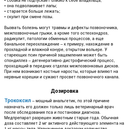
• собака не подпускает близко к себе владельца;
• она подволакивает лапы;
• старается больше лежать;
• скулит при смене позы.
Вызвать болезнь могут травмы и дефекты позвоночника,
межпозвоночные грыжи, а кроме того остеохондроз,
радикулит, патологии обменных процессов, а еще
банальное переохлаждение – к примеру, нахождение в
прохладной и влажной конуре, открытом вольере. У
стареющих псин причиной защемления может быть
спондиллез – дегенеративно-дистрофический процесс,
проходящий в передних отделах межпозвонковых дисков.
При нем возникают костные наросты, которые влияют на
нервные корешки и сужают просвет позвоночного канала.
Дозировка
Трококсил
– мощный анальгетик, по этой причине
назначать его должен только лишь ветеринарный врач
после обследования пса и постановки диагноза.
Медпрепарат разрешен животным старше года. Обычная
доза составляет 2 мг активного действующего элемента на
1 кг массы тела. Назначенное доктором количество