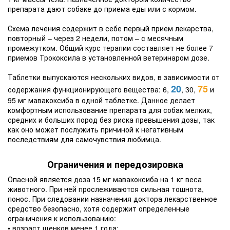
препарата дают собаке до приема еды или с кормом.
Схема лечения содержит в себе первый прием лекарства,
повторный – через 2 недели, потом – с месячным
промежутком. Общий курс терапии составляет не более 7
приемов Трококсила в установленной ветеринаром дозе.
Таблетки выпускаются нескольких видов, в зависимости от
20
75
содержания функционирующего вещества: 6,
, 30,
и
95 мг мавакоксиба в одной таблетке. Данное делает
комфортным использование препарата для собак мелких,
средних и больших пород без риска превышения дозы, так
как оно может послужить причиной к негативным
последствиям для самочувствия любимца.
Ограничения и передозировка
Опасной является доза 15 мг мавакоксиба на 1 кг веса
животного. При ней прослеживаются сильная тошнота,
понос. При следовании назначения доктора лекарственное
средство безопасно, хотя содержит определенные
ограничения к использованию:
• возраст щенков менее 1 года;