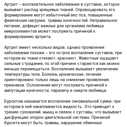
Артрит – воспалительное заболевание в суставах, которое
вызывает распад хрящевых тканей. Спровоцировать его
формирование могут избыточный вес пса, повышенные
физические нагрузки, травмы конечностей. Неправильное
питание, дефицит важных для организма любимца
микроэлементов может послужить причиной к
формированию артрита.
Артрит имеет несколько видов, однако проявления
заболевания похожи – это острое воспаление суставов, при
котором их ткани отекают, краснеют. Животные ощущают
сильные страдания, по этой причине стараются как можно
меньше перемещаться. Воспаление вызывает увеличение
температуры тела. Болезнь хроническая, лечение
ориентировано только лишь на снижение проявления
признаков. Осложнения могут послужить причиной к
ампутации конечности, параличу и смерти любимца.
Бурситом называется воспаление синовиальной сумки, при
котором в ней накапливается жидкость. Это приводит к
трению сухожилий, мышц и связок о суставы, что вызывает
дисфункцию опорно-двигательной системы. Причиной
бурсита могут быть травмы, нарушение обменных