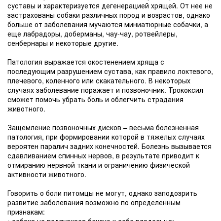
суставы и характеризуется дегенерацией хрящей. От нее не
застрахованы собаки различных пород и возрастов, однако
больше от заболевания мучаются миниатюрные собачки, а
еще лабрадоры, доберманы, чау-чау, ротвейлеры,
сенбернары и некоторые другие.
Патология выражается окостенением хряща с
последующим разрушением сустава, как правило локтевого,
плечевого, коленного или скакательного. В некоторых
случаях заболевание поражает и позвоночник. Трококсил
сможет помочь убрать боль и облегчить страдания
животного.
Защемление позвоночных дисков – весьма болезненная
патология, при формировании которой в тяжелых случаях
вероятен паралич задних конечностей. Болезнь вызывается
сдавливанием спинных нервов, в результате приводит к
отмиранию нервной ткани и ограничению физической
активности животного.
Говорить о боли питомцы не могут, однако заподозрить
развитие заболевания возможно по определенным
признакам: