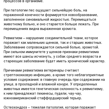
процессов в организме.
При патологии пес ощущает сильнейшую боль, на
пораженной конечности формируется новообразование,
заполненное синовиальной жидкостью. Перемещаться
животному больно, и оно старается больше лежать. При
перемещениях видна выраженная хромота.
Ревматизм – нарушение соединительной ткани, которое
поражает как маленьких щенков, так и старших животных.
Заболевание сопровождается сильной болью, хромотой.
При сильном иммунитете у щенков признаки ревматизма
имеют все шансы исчезнуть, у собак среднего возраста и
стареющих заболевание будет иметь хронический характер.
Причинами ревматизма ветеринары считают
стрептококковую инфекцию, а кроме того неблагоприятные
условия содержания: в главную очередь при содержании на
улице, в прохладной и влажной конуре. У определенных
животных имеется генетическая склонность к ревматизму,
к ним принадлежат пекинесы, пудели, чау-чау,
южноамериканский стаффордширский терьер.
Остеохондроз – тяжелая патология, которая поражает