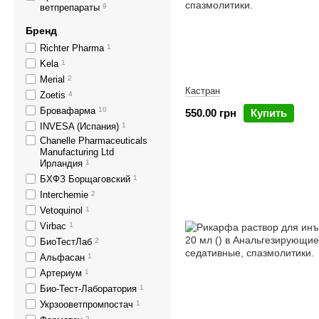
ветпрепараты
9
Бренд
Richter Pharma
1
Kela
1
Merial
2
Кастран
Zoetis
4
Бровафарма
10
550.00 грн
Купить
INVESA (Испания)
1
Chanelle Pharmaceuticals
Manufacturing Ltd
Ирландия
1
БХФЗ Борщаговский
1
Interchemie
2
Vetoquinol
1
Virbac
1
БиоТестЛаб
2
Альфасан
1
Артериум
1
Био-Тест-Лаборатория
1
Укрзооветпромпостач
1
2