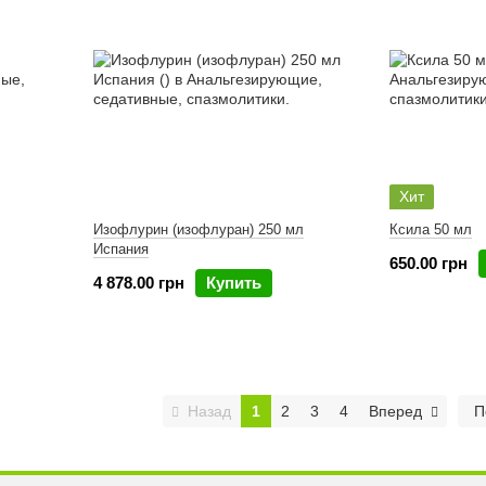
Хит
Изофлурин (изофлуран) 250 мл
Ксила 50 мл
Испания
650.00 грн
4 878.00 грн
Купить
Назад
1
2
3
4
Вперед
П