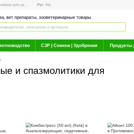
арах для здоровья
Рус
Новости
Укр
Акции
Бренды
Контакты
Статьи о 
ва, вет препараты, зооветеринарные товары
вотноводство
СЗР | Семена | Удобрения
Продукты 
и
ые и спазмолитики для