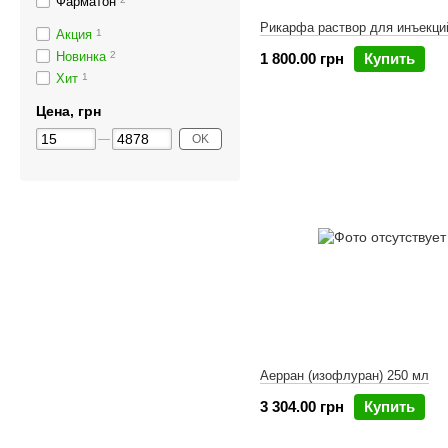
Фарматон
Рикарфа раствор для инъекци
Акция
1
Новинка
2
1 800.00 грн
Купить
Хит
1
Цена, грн
OK
Аерран (изофлуран) 250 мл
3 304.00 грн
Купить