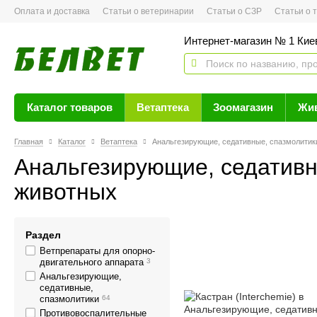
Оплата и доставка
Статьи о ветеринарии
Статьи о СЗР
Статьи о тов
Интернет-магазин № 1 Кие
Каталог товаров
Ветаптека
Зоомагазин
Жи
Главная
Каталог
Ветаптека
Анальгезирующие, седативные, спазмолитик
Анальгезирующие, седативн
животных
Раздел
Ветпрепараты для опорно-
двигательного аппарата
3
Анальгезирующие,
седативные,
спазмолитики
64
Противовоспалительные