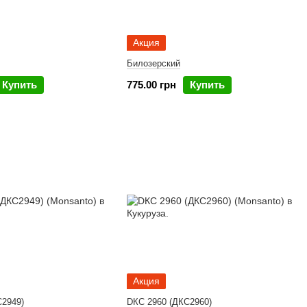
Акция
Билозерский
Купить
775.00 грн
Купить
Акция
С2949)
DКС 2960 (ДКС2960)