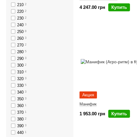
210
2
4 247.00 грн
Купить
220
2
230
2
240
3
250
8
260
3
270
2
280
5
290
3
300
2
310
4
320
3
330
5
340
3
Акция
350
3
Манифик
360
1
370
1
1 953.00 грн
Купить
380
2
390
3
440
1