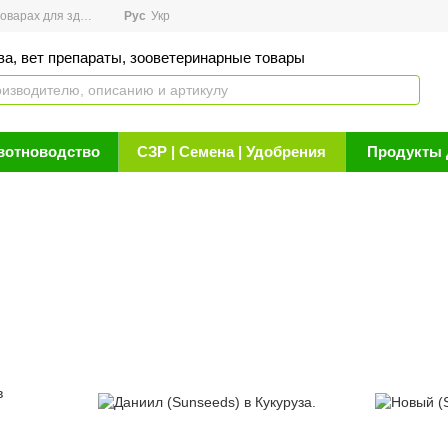
арах для здоровья
Рус
Новости
Укр
Акции
Бренды
Контакты
Статьи о 
ва, вет препараты, зооветеринарные товары
вотноводство
СЗР | Семена | Удобрения
Продукты 