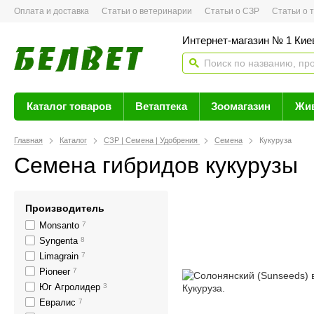
Оплата и доставка
Статьи о ветеринарии
Статьи о СЗР
Статьи о тов
Интернет-магазин № 1 Кие
Каталог товаров
Ветаптека
Зоомагазин
Жи
Главная
Каталог
СЗР | Семена | Удобрения
Семена
Кукуруза
Семена гибридов кукурузы
Производитель
Monsanto
7
Syngenta
8
Limagrain
7
Pioneer
7
Юг Агролидер
3
Евралис
7