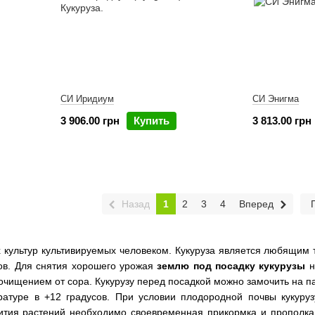
СИ Иридиум
СИ Энигма
3 906.00 грн
Купить
3 813.00 грн
Назад
1
2
3
4
Вперед
х культур культивируемых человеком. Кукуруза является любящим 
ов. Для снятия хорошего урожая
землю под посадку кукурузы
н
 очищением от сора. Кукурузу перед посадкой можно замочить на па
атуре в +12 градусов. При условии плодородной почвы кукуру
вития растений необходимо своевременная прикормка и прополка