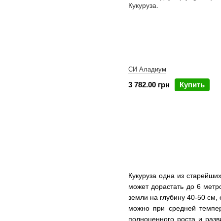
СИ Аладиум
3 782.00 грн
Купить
Кукуруза одна из старейши
может дорастать до 6 метр
земли на глубину 40-50 см,
можно при средней темпер
полноценного роста и раз