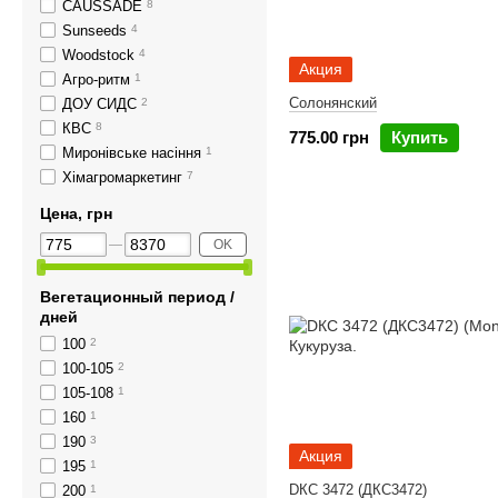
СAUSSADE
8
Sunseeds
4
Woodstock
4
Акция
Агро-ритм
1
Солонянский
ДОУ СИДС
2
КВС
8
775.00 грн
Купить
Миронівське насіння
1
Хімагромаркетинг
7
Цена, грн
OK
Вегетационный период /
дней
100
2
100-105
2
105-108
1
160
1
190
3
Акция
195
1
DКС 3472 (ДКC3472)
200
1