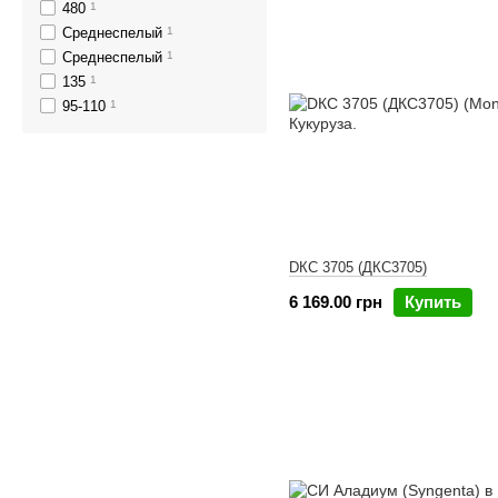
480
1
Cреднеспелый
1
Среднеспелый
1
135
1
95-110
1
DКС 3705 (ДКС3705)
6 169.00 грн
Купить