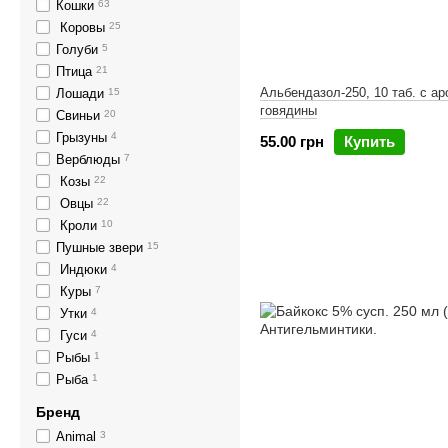
Кошки
63
Коровы
25
Голуби
5
Птица
21
Альбендазол-250, 10 таб. c а
Лошади
15
говядины
Свиньи
20
Грызуны
4
55.00 грн
Купить
Верблюды
7
Козы
22
Овцы
22
Кроли
10
Пушные звери
15
Индюки
4
Куры
7
Утки
4
Гуси
4
Рыбы
1
Рыба
1
Бренд
Animal
3