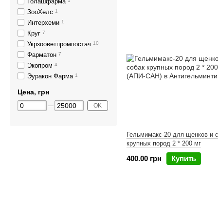
Голашфарма
1
ЗооХелс
1
Интерхеми
1
Круг
7
Укрзооветпромпостач
10
Фарматон
7
Экопром
4
Эуракон Фарма
1
Цена, грн
OK
Гельмимакс-20 для щенков и 
крупных пород 2 * 200 мг
400.00 грн
Купить