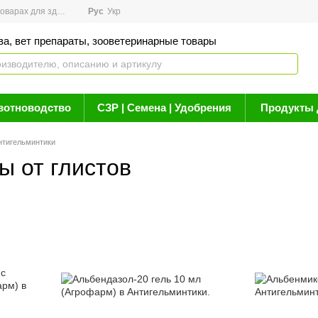
арах для здоровья
Рус
Новости
Укр
Акции
Бренды
Контакты
Статьи о 
ва, вет препараты, зооветеринарные товары
вотноводство
СЗР | Семена | Удобрения
Продукты 
нтигельминтики
ы от глистов