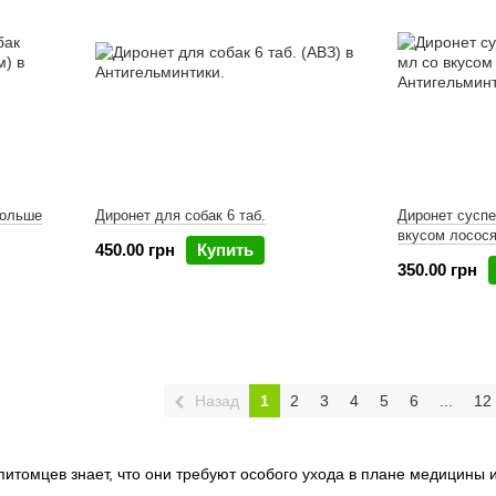
больше
Диронет для собак 6 таб.
Диронет суспе
вкусом лосос
450.00 грн
Купить
350.00 грн
Назад
1
2
3
4
5
6
...
12
итомцев знает, что они требуют особого ухода в плане медицины 