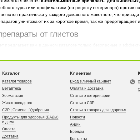
сортимента являются
антигельминтные препараты для животных, 
ебного курса или профилактики (по рецепту ветеринара) против па
ляются практически у каждого домашнего животного, что приводит
паратов уничтожают их за короткое время, так же предотвращает 
репараты от глистов
т предлагает вам в данном каталоге только безопасные и эффекти
е как для домашних, так и для скотных животных:
кур, коз, лошад
более мелких друзей человека – грызунов и птиц, медикаменты дл
гается подробная инструкция и таблица дозировки, предост
Каталог
Клиентам
0 известными фармацевтическими брендами, в состав которых вход
Каталог товаров
Вход в личный кабинет
олько оригинальную продукцию, обеспечивающие дегельминтизаци
Ветаптека
Оплата и доставка
гория товаров все чаще заполняется новыми лекарствами в виде сп
О
что в нашем интернет магазине вы можете заказать онлайн любое 
Зоомагазин
Статьи о ветеринарии
е препараты для животных в нашем каталоге надежно справляютс
Животноводство
Статьи о СЗР
одоз и т.д.
СЗР | Семена | Удобрения
Статьи о товарах для здоровья
Продукты для здоровья (БАДы)
Новости
окупать именно у нас?
и дома
Акции
Оплата
Бренды
доверять нам? На этот вопрос можно ответить тремя словами – кач
Доставка
Контакты