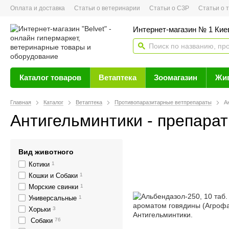
Оплата и доставка
Статьи о ветеринарии
Статьи о СЗР
Статьи о тов
Интернет-магазин № 1 Кие
Каталог товаров
Ветаптека
Зоомагазин
Жи
Главная
Каталог
Ветаптека
Противопаразитарные ветпрепараты
А
Антигельминтики - препарат
Вид животного
Котики
1
Кошки и Собаки
1
Морские свинки
1
Универсальные
1
Хорьки
3
Собаки
76