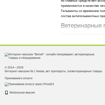
из главных средств вет-ас
применяются в качестве леч
Гельминты со временем появ
состав антигельминтных пре
Ветеринарные п
Наша интернет-аптека Белве
самом большом ассортимент
Некоторые же предпочитают 
К каждому препарату
прила
Мы работаем с более чем 2
партнеры нашей компании т
современных составов. Кате
© 2014—2026
Интернет-магазин № 1 Киева, вет препараты, зооветеринарные товары
широкий выбор означает то 
маленьких. Антигельминтны
Принимаем к оплате
нематодоз, цестодоз, тремат
Почему стоит п
Мобильная версия
Почему наши клиенты могут 