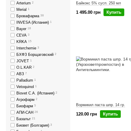
Arterium
2
Байкокс 5% сусп. 250 мл
Merial
1
1 495.00 грн
Купить
Бровафарма
38
INVESA (Испания)
1
Bayer
18
CEVA
3
KRKA
15
Interchemie
3
БХФЗ Борщаговский
2
JOVET
1
O.L.KAR
2
АВЗ
7
Palladium
1
Vetoquinol
1
Biovet C.A. (Испания)
2
Агрофарм
2
Вормикил паста шпр. 14 гр.
Биофарм
5
АПИ-САН
26
120.00 грн
Купить
Базальт
21
Биовет (Болгария)
3