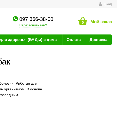
технике
Вход
097 366-38-00
Мой заказ
0
Перезвонить вам?
для здоровья (БАДы) и дома
Оплата
Доставка
бак
олезни. Риботан для
ть организмом. В основе
езвредным.