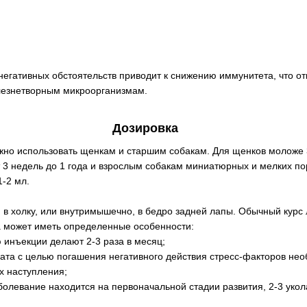
 негативных обстоятельств приводит к снижению иммунитета, что от
лезнетворным микроорганизмам.
Дозировка
жно использовать щенкам и старшим собакам. Для щенков моложе 
от 3 недель до 1 года и взрослым собакам миниатюрных и мелких пор
-2 мл.
 в холку, или внутримышечно, в бедро задней лапы. Обычный курс 
а может иметь определенные особенности:
 инъекции делают 2-3 раза в месяц;
рата с целью погашения негативного действия стресс-факторов не
их наступления;
аболевание находится на первоначальной стадии развития, 2-3 уко