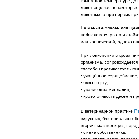
комнатной температуре до г
живет еще час, в некоторых
животных, а при первых пр
Не меньше опасен для щенко
наблюдаются рвота и стойка
или хронической, однако он
При лейкопении в крови ни
организма, сопровождается
способен противостоять ка
• учащённое сердцебиение;
• язвы во рту;
• увеличение миндалин;
• кровоточивость дёсен и п
Р
В ветеринарной практике
вирусных, бактериальных б
вторичных инфекций, перед
• смена собственника;
• транспортировка, переезд;