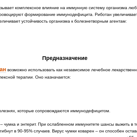
азывает комплексное влияние на иммунную систему организма лю
провоцируют формирование иммунодефицита. Риботан увеличивает
еличивает устойчивость организма к болезнетворным агентам:
Предназначение
ан
возможно использовать как независимое лечебное лекарственно
лексной терапии. Оно назначается:
 болезнях, которые сопровождаются иммунодефицитом.
– чумка и энтерит. При ослабленном иммунитете шансы выжить в т
ибнут в 90-95% случаев. Вирус чумки коварен – он способен оста