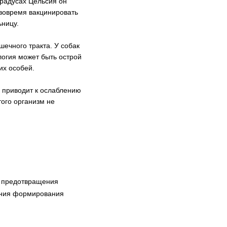
градусах Цельсия он
 вовремя вакцинировать
ьницу.
ечного тракта. У собак
логия может быть острой
их особей.
о приводит к ослаблению
ого организм не
я предотвращения
ения формирования