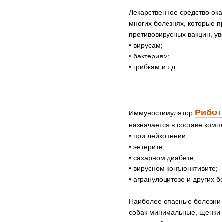
Лекарственное средство ок
многих болезнях, которые 
противовирусных вакцин, ув
• вирусам;
• бактериям;
• грибкам и т.д.
Рибот
Иммуностимулятор
назначается в составе комп
• при лейкопении;
• энтерите;
• сахарном диабете;
• вирусном конъюнктивите;
• агранулоцитозе и других
Наиболее опасные болезни 
собак минимальные, щенки г