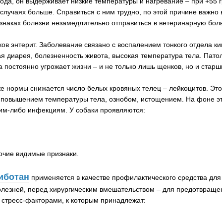
ода, он выдерживает низкие температуры и нагревание – при +55 
 случаях больше. Справиться с ним трудно, по этой причине важно
изнаках болезни незамедлительно отправиться в ветеринарную бол
в энтерит. Заболевание связано с воспалением тонкого отдела киш
я диарея, болезненность живота, высокая температура тела. Пато
а постоянно угрожает жизни – и не только лишь щенков, но и старш
же нормы снижается число белых кровяных телец – лейкоцитов. Эт
 повышением температуры тела, ознобом, истощением. На фоне эт
ким-либо инфекциям. У собаки проявляются:
рочие видимые признаки.
иботан
применяется в качестве профилактического средства дл
олезней, перед хирургическим вмешательством – для предотвращ
 стресс-факторами, к которым принадлежат: