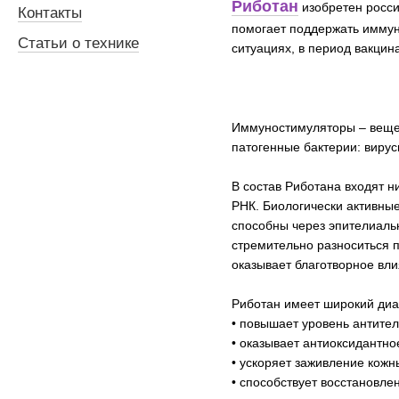
Риботан
изобретен росси
Контакты
помогает поддержать иммун
Статьи о технике
ситуациях, в период вакцин
Иммуностимуляторы – вещес
патогенные бактерии: вирус
В состав Риботана входят 
РНК. Биологически активны
способны через эпителиальн
стремительно разноситься п
оказывает благотворное вли
Риботан имеет широкий диап
• повышает уровень антител
• оказывает антиоксидантно
• ускоряет заживление кожн
• способствует восстановле