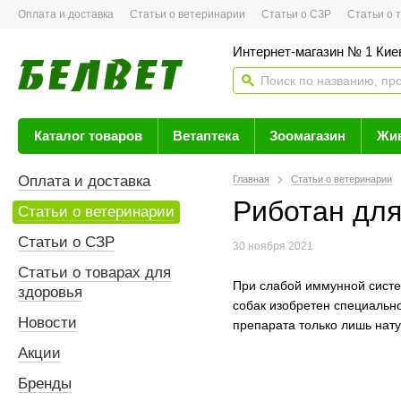
Оплата и доставка
Статьи о ветеринарии
Статьи о СЗР
Статьи о тов
Интернет-магазин № 1 Кие
Каталог товаров
Ветаптека
Зоомагазин
Жи
Оплата и доставка
Главная
Статьи о ветеринарии
Риботан для
Статьи о ветеринарии
Статьи о СЗР
30 ноября 2021
Статьи о товарах для
При слабой иммунной сист
здоровья
собак изобретен специально
Новости
препарата только лишь нат
Акции
Бренды