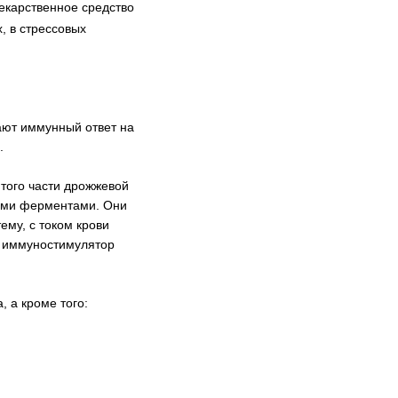
екарственное средство
 в стрессовых
ают иммунный ответ на
.
 того части дрожжевой
ными ферментами. Они
ему, с током крови
о иммуностимулятор
 а кроме того: