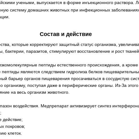
йскими учеными, выпускается в форме инъекционного раствора. Л
ную систему домашних животных при инфекционных заболеваниях,
ации.
Состав и действие
тва, которые корректируют защитный статус организма, увеличив
ы, бактерии, паразитов, стимулируют восстановление и рост тканей
низкомолекулярные пептиды естественного происхождения, а кроме
е пептиды являются следствием гидролиза белков пищеваритель
ый барьер органов пищеварения просачиваться в сосудистую сист
о организму, поступая даже в периферические органы. Из-За этог
яние на весь организм животного.
азон воздействия. Медпрепарат активизирует синтез интерферона,
;
е действие;
ых покровов;
нию клеток.