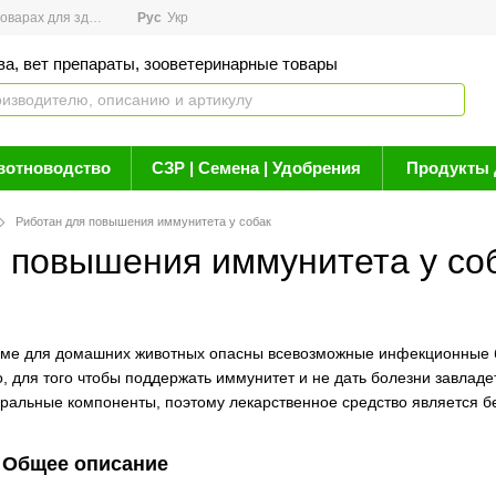
арах для здоровья
Рус
Новости
Укр
Акции
Бренды
Контакты
Статьи о 
ва, вет препараты, зооветеринарные товары
вотноводство
СЗР | Семена | Удобрения
Продукты 
Риботан для повышения иммунитета у собак
 повышения иммунитета у со
еме для домашних животных опасны всевозможные инфекционные б
, для того чтобы поддержать иммунитет и не дать болезни завладе
уральные компоненты, поэтому лекарственное средство является б
Общее описание