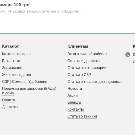
змере 100 грн
!
0%, упаковка термоконтейнер, хладоген.
Каталог
Клиентам
Каталог товаров
Вход в личный кабинет
Ветаптека
Оплата и доставка
О
Зоомагазин
Статьи о ветеринарии
Животноводство
Статьи о СЗР
СЗР | Семена | Удобрения
Статьи о товарах для здоровья
Продукты для здоровья (БАДы)
Новости
и дома
Акции
Оплата
Бренды
Доставка
Контакты
Статьи о технике