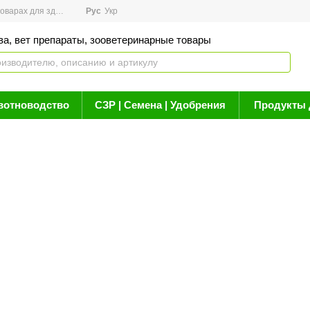
арах для здоровья
Рус
Новости
Укр
Акции
Бренды
Контакты
Статьи о 
ва, вет препараты, зооветеринарные товары
вотноводство
СЗР | Семена | Удобрения
Продукты 