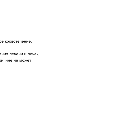
ое кровотечение,
ния печени и почек,
причине не может