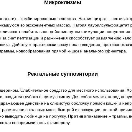
Микроклизмы
налоги) – комбинированные вещества. Натрия цитрат – пептизатор
ржащуюся во экскрементных массах. Натрия лаурилсульфоацетат
величивает слабительное действие путем стимуляции поступления 
 за счет пептизации и разжижения способствует размягчению кало
ика. Действует практически сразу после введения, противопоказа
 травмы, новообразования прямой кишки и анального сфинктера.
Ректальные суппозитории
лицерином. Слабительное средство для местного использования. Х
ке, вводится глубоко в прямую кишку. Для собак мелких пород допу
аздражающее действие на слизистую оболочку прямой кишки и неп
т размягчению каловых масс, быстрой их эвакуации, по этой причин
о выводить любимца на прогулку.
Противопоказание
– травмы, в
сокая восприимчивость к глицеролу.