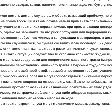
шленно съедать камни, палочки, текстильные изделия, бумагу, пол
ожно помочь дома, в случае если объект, вызвавший проблему, не о
не поменялось. Ни в каком случае нельзя применять слабительные
 кишечного тракта. Как первая помощь при проглатывании постор
, однако не забывайте, то что риск обструкции или перфорации ки
 постоянно требует как минимум консультации с ветеринарным док
ельства случившегося, он сумеет составить план последующих дейс
ологии может являться фактором развития плотных и сухих каловы
я. В такой ситуации следует ввести огромное количество жидкости
я местными средствами для опорожнения кишечного тракта (микрок
нижением перистальтики кишечного тракта. Подобные трудности мо
неврологической проблемой, травмой и постоянно требуют участия
, онкологические болезни могут сопровождаться снижением перист
 назначения веществ на основе лактулозы. Важно не забывать, что
енным противопоказанием к назначению слабительных этого ряда
римеру, из-за травмы в области ануса либо абсцесса параанальных
 скопления плотных каловых масс на выходе.
ом тракте, атрезия ануса могут механически мешать выходу кала.