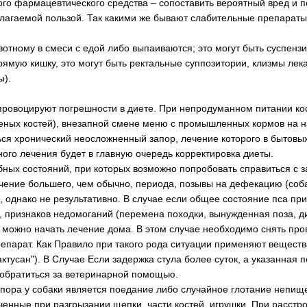
го фармацевтического средства – сопоставить вероятный вред и п
олагаемой пользой. Так какими же бывают слабительные препараты
отному в смеси с едой либо выпаиваются; это могут быть суспензи
прямую кишку, это могут быть ректальные суппозитории, клизмы лек
ы).
 провоцируют погрешности в диете. При непродуманном питании ко
еных костей), внезапной смене меню с промышленных кормов на 
ся хронический неосложненный запор, лечение которого в бытовы
ого лечения будет в главную очередь корректировка диеты.
ных состояний, при которых возможно попробовать справиться с 
течение большего, чем обычно, периода, позывы на дефекацию (со
), однако не результативно. В случае если общее состояние пса пр
ь, признаков недомоганий (перемена походки, вынужденная поза, 
о можно начать лечение дома. В этом случае необходимо снять пр
епарат. Как Правило при такого рода ситуации применяют веществ
актусан"). В Случае Если задержка стула более суток, а указанная
 обратиться за ветеринарной помощью.
апора у собаки является поедание либо случайное глотание непищ
ченные при разгрызании щепки, части костей, игрушки. При расстр