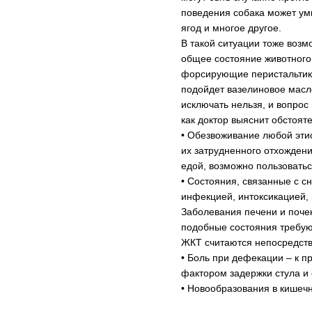
поведения собака может умы
ягод и многое другое.
В такой ситуации тоже возм
общее состояние животного 
форсирующие перистальтику
подойдет вазелиновое масло
исключать нельзя, и вопрос
как доктор выяснит обстоят
• Обезвоживание любой эти
их затрудненного отхождени
едой, возможно пользоватьс
• Состояния, связанные с с
инфекцией, интоксикацией, 
Заболевания печени и почек
подобные состояния требуют
ЖКТ считаются непосредств
• Боль при дефекации – к п
фактором задержки стула и
• Новообразования в кишечн