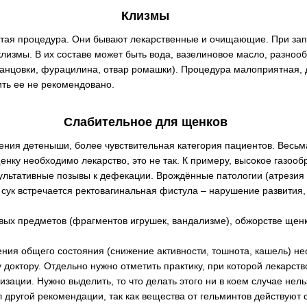
Клизмы
стая процедура. Они бывают лекарственные и очищающие. При запо
лизмы. В их составе может быть вода, вазелиновое масло, разноо
ганцовки, фурацилина, отвар ромашки). Процедура малоприятная, 
ть ее не рекомендовано.
Слабительное для щенков
чения детеныши, более чувствительная категория пациентов. Весьм
щенку необходимо лекарство, это не так. К примеру, высокое газоо
ультативные позывы к дефекации. Врождённые патологии (атрезия 
сук встречается ректовагинальная фистула – нарушение развития,
ых предметов (фрагментов игрушек, вандализме), обжорстве щен
ния общего состояния (снижение активности, тошнота, кашель) 
 доктору. Отдельно нужно отметить практику, при которой лекарств
зации. Нужно выделить, то что делать этого ни в коем случае нель
 другой рекомендации, так как вещества от гельминтов действуют 