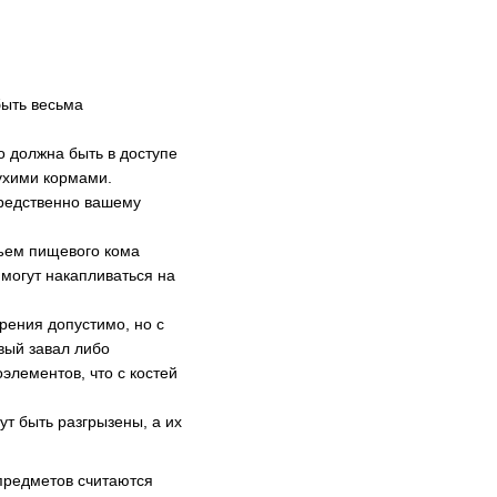
быть весьма
 должна быть в доступе
ухими кормами.
средственно вашему
бъем пищевого кома
 могут накапливаться на
рения допустимо, но с
овый завал либо
элементов, что с костей
т быть разгрызены, а их
предметов считаются