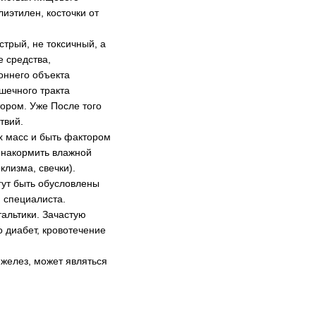
иэтилен, косточки от
стрый, не токсичный, а
 средства,
оннего объекта
шечного тракта
тором. Уже После того
твий.
х масс и быть фактором
, накормить влажной
лизма, свечки).
гут быть обусловлены
 специалиста.
альтики. Зачастую
 диабет, кровотечение
.
 желез, может являться