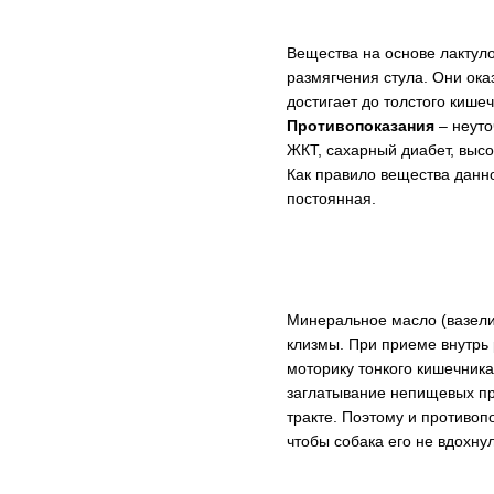
Вещества на основе лактул
размягчения стула. Они ок
достигает до толстого кише
Противопоказания
– неуто
ЖКТ, сахарный диабет, выс
Как правило вещества данно
постоянная.
Минеральное масло (вазели
клизмы. При приеме внутрь
моторику тонкого кишечника
заглатывание непищевых пр
тракте. Поэтому и противо
чтобы собака его не вдохну