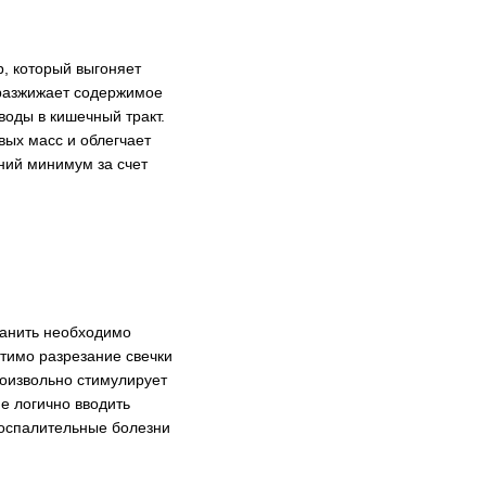
, который выгоняет
 разжижает содержимое
воды в кишечный тракт.
вых масс и облегчает
ний минимум за счет
ранить необходимо
стимо разрезание свечки
роизвольно стимулирует
е логично вводить
оспалительные болезни