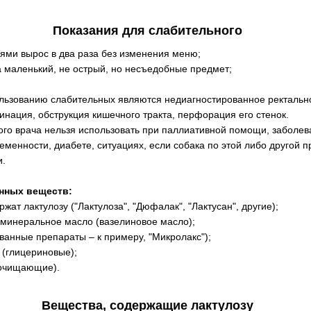
Показания для слабительного
ями вырос в два раза без изменения меню;
а маленький, не острый, но несъедобные предмет;
льзованию слабительных являются недиагностированное ректальн
инация, обструкция кишечного тракта, перфорация его стенок.
го врача нельзя использовать при паллиативной помощи, заболева
менности, диабете, ситуациях, если собака по этой либо другой 
и.
нных веществ:
жат лактулозу ("Лактулоза", "Дюфалак", "Лактусан", другие);
минеральное масло (вазелиновое масло);
ванные препараты – к примеру, "Микролакс");
 (глицериновые);
 очищающие).
Вещества, содержащие лактулозу