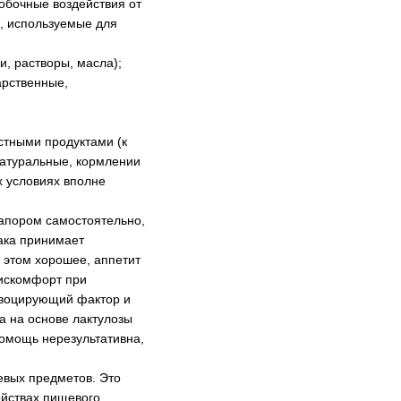
обочные воздействия от
, используемые для
и, растворы, масла);
арственные,
стными продуктами (к
натуральные, кормлении
х условиях вполне
запором самостоятельно,
бака принимает
и этом хорошее, аппетит
дискомфорт при
овоцирующий фактор и
а на основе лактулозы
 помощь нерезультативна,
евых предметов. Это
ойствах пищевого