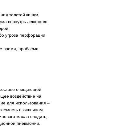
ния толстой кишки,
ема вовнутрь лекарство
орой.
бо угроза перфорации
ое время, проблема
в составе очищающей
ющее воздействие на
ние для использования –
ваемость в кишечном
инового масла следить,
ационной пневмонии.