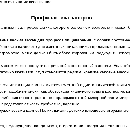
т влиять на их всасывание.
Профилактика запоров
ганизма пса, профилактика которого более чем возможна и может 
ния весьма важен для процесса пищеварения. У собаки постоянно
собенности важно это для животных, питающихся промышленными с
у грамотно, меню должен быть сбалансированым, подходить непо
 мясом может послужить причиной к постоянный запорам. Если о
аточно клетчатки, стул становится редким, крепкие каловые массы
сточник кальция и иных микроэлементов) с диетологической точки з
о, и подобные риски, как обструкция кишечного тракта костью, кал
либо кишечного тракта, не оправдывают той мизерной части микро
 представляют кости трубчатые, вареные.
ушек весьма важно. Палки, шишки, детские плюшевые игрушки могу
са, недопущение вандализма, стереотипии, поедания непищевых 