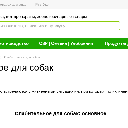
арах для здоровья
Рус
Новости
Укр
Акции
Бренды
Контакты
Статьи о 
ва, вет препараты, зооветеринарные товары
вотноводство
СЗР | Семена | Удобрения
Продукты 
Слабительное для собак
е для собак
ю встречаются с жизненными ситуациями, при которых, по их мнен
Слабительное для собак: основное