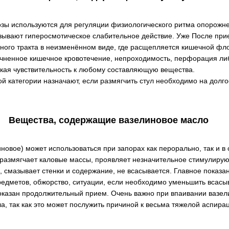
озы используются для регуляции физиологического ритма опорожне
азывают гиперосмотическое слабительное действие. Уже После при
чного тракта в неизменённом виде, где расщепляется кишечной фл
чненное кишечное кровотечение, непроходимость, перфорация ли
окая чувствительность к любому составляющую вещества.
й категории назначают, если размягчить стул необходимо на долг
Вещества, содержащие вазелиновое масло
новое) может использоваться при запорах как перорально, так и 
 размягчает каловые массы, проявляет незначительное стимулиру
, смазывает стенки и содержание, не всасывается. Главное показа
едметов, обжорство, ситуации, если необходимо уменьшить всасы
показан продолжительный прием. Очень важно при впаивании вазел
ла, так как это может послужить причиной к весьма тяжелой аспир