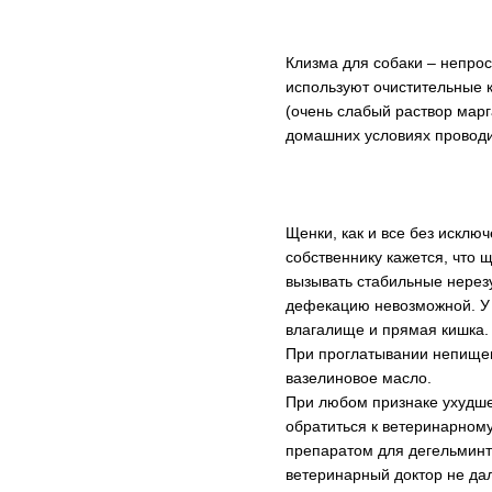
Клизма для собаки – непро
используют очистительные к
(очень слабый раствор мар
домашних условиях проводи
Щенки, как и все без исклю
собственнику кажется, что 
вызывать стабильные нерез
дефекацию невозможной. У 
влагалище и прямая кишка.
При проглатывании непищев
вазелиновое масло.
При любом признаке ухудше
обратиться к ветеринарному
препаратом для дегельминти
ветеринарный доктор не дал