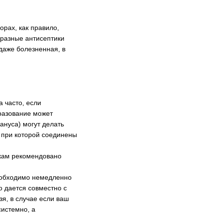
рах, как правило,
бразные антисептики
даже болезненная, в
а часто, если
бразование может
ануса) могут делать
 при которой соединены
кам рекомендовано
необходимо немедленно
о дается совместно с
зя, в случае если ваш
системно, а