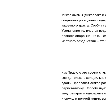
Микроклизмы (микролакс и а
сопряженную водичку, соде
кишечного тракта. Сорбит у
Увеличение количества воды
процесс опорожнения кишечн
местного воздействия – это
Как Правило это свечки с г
всегда только в холодильни
вдоль. Проявляет легкое р
перистальтику. Способствуе
медпрепарат и одновременн
и опухоли прямой кишки; вы