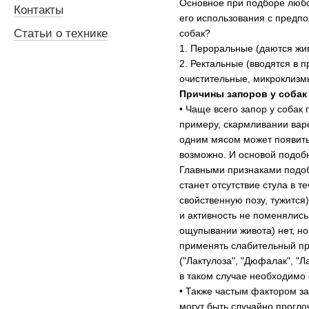
Основное при подборе любо
Контакты
его использования с предп
Статьи о технике
собак?
1. Пероральные (даются жив
2. Ректальные (вводятся в 
очистительные, микроклизм
Причины запоров у собак
• Чаще всего запор у собак
примеру, скармливании вар
одним мясом может появить
возможно. И основой подобн
Главными признаками подоб
станет отсутствие стула в 
свойственную позу, тужится
и активность не поменялис
ощупывании живота) нет, н
применять слабительный пр
("Лактулоза", "Дюфалак", "Л
в таком случае необходимо
• Также частым фактором з
могут быть случайно прогло