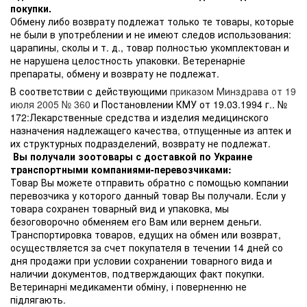
покупки.
Обмену либо возврату подлежат только те товары, которые
не были в употреблении и не имеют следов использования:
царапины, сколы и т. д., товар полностью укомплектован и
не нарушена целостность упаковки. Ветеренарніе
препараты, обмену и возврату не подлежат.
В соответствии с действующими
приказом Минздрава от 19
июля 2005 № 360
и Постановлении КМУ от 19.03.1994 г.. №
172:Лекарственные средства и изделия медицинского
назначения надлежащего качества, отпущенные из аптек и
их структурных подразделений, возврату не подлежат.
Вы получали зоотовары с доставкой по Украине
транспортными компаниями-перевозчиками:
Товар Вы можете отправить обратно с помощью компании
перевозчика у которого данный товар Вы получали. Если у
товара сохранен товарный вид и упаковка, мы
безоговорочно обменяем его Вам или вернем деньги.
Транспортировка товаров, едущих на обмен или возврат,
осуществляется за счет покупателя в течении 14 дней со
дня продажи при условии сохранении товарного вида и
наличии документов, подтверждающих факт покупки.
Ветеринарні медикаменти обміну, і поверненню не
підлягають.