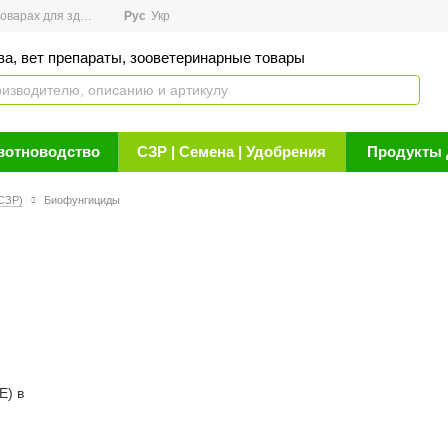
арах для здоровья
Рус
Новости
Укр
Акции
Бренды
Контакты
Статьи о 
ва, вет препараты, зооветеринарные товары
вотноводство
СЗР | Семена | Удобрения
Продукты 
СЗР)
Биофунгициды