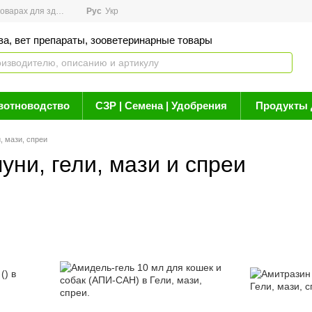
арах для здоровья
Рус
Новости
Укр
Акции
Бренды
Контакты
Статьи о 
ва, вет препараты, зооветеринарные товары
вотноводство
СЗР | Семена | Удобрения
Продукты 
, мази, спреи
ни, гели, мази и спреи