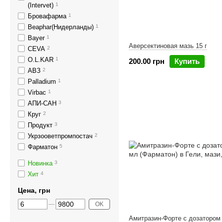
(Intervet)
1
Бровафарма
1
Beaphar(Нидерланды)
1
Bayer
1
Аверсектиновая мазь 15 г
CEVA
2
O.L.KAR
1
200.00 грн
Купить
АВЗ
2
Palladium
1
Virbac
1
АПИ-САН
3
Круг
2
Продукт
3
Укрзооветпромпостач
2
Фарматон
5
Новинка
3
Хит
4
Цена, грн
OK
Амитразин-Форте с дозатором