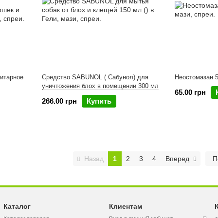
зитарное
Средство SABUNOL ( Сабунол) для
Неостомазан 
уничтожения блох в помещении 300 мл
65.00 грн
266.00 грн
Купить
Назад
1
2
3
4
Вперед
П
Каталог
Клиентам