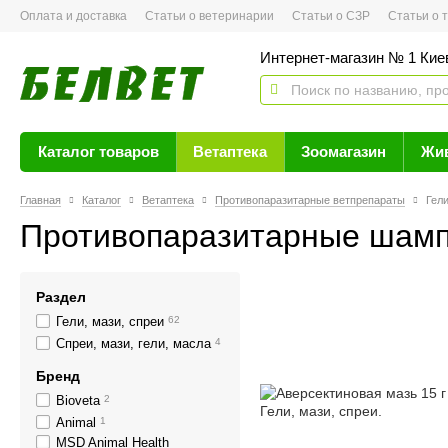
Оплата и доставка
Статьи о ветеринарии
Статьи о СЗР
Статьи о тов
Интернет-магазин № 1 Кие
Каталог товаров
Ветаптека
Зоомагазин
Жи
Главная
Каталог
Ветаптека
Противопаразитарные ветпрепараты
Гели
Противопаразитарные шампу
Раздел
Гели, мази, спреи
62
Спреи, мази, гели, масла
4
Бренд
Bioveta
2
Animal
1
MSD Animal Health