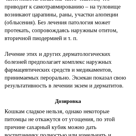
приводит
к
самотравмированию –
на туловище
возникают царапины
,
раны
,
участки
алопеции
(облысения).
Без лечения патология может
протекать
,
сопровождаясь наружным
отитом,
вторичной
пиодермией
и т
. п.
Лечение этих и других дерматологических
болезней предполагает комплекс наружных
фармацевтических средств и
медикаментов,
принимаемых перорально. Экзекан
показал свою
результативность в
лечении экзем
и
дерматитов.
Дозировка
Кошкам
сладкое нельзя
,
однако некоторые
питомцы не откажутся от угощения
,
по этой
причине сахарный кубик можно дать
воспитаннику полностью или измельчить и