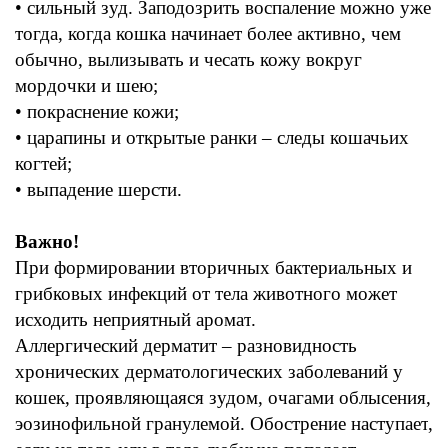
• сильный
зуд
.
Заподозрить воспаление можно уже
тогда
,
когда кошка начинает более активно
,
чем
обычно
,
вылизывать и чесать кожу вокруг
мордочки
и шею
;
• покраснение
кожи
;
• царапины
и открытые
ранки –
следы
кошачьих
когтей;
• выпадение шерсти.
Важно
!
При формировании вторичных бактериальных и
грибковых инфекций
от тела животного может
исходить неприятный аромат
.
Аллергический
дерматит
–
разновидность
хронических дерматологических заболеваний у
кошек, проявляющаяся
зудом
,
очагами
облысения,
эозинофильной гранулемой.
Обострение наступает
,