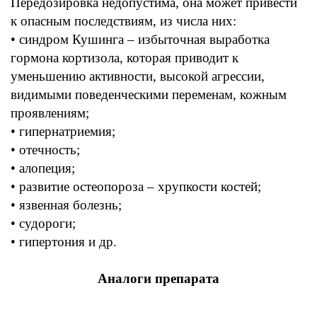
Передозировка
недопустима
,
она может привести
к опасным последствиям
,
из числа них
:
• синдром Кушинга –
избыточная выработка
гормона кортизола,
которая
приводит
к
уменьшению активности
,
высокой агрессии
,
видимыми
поведенческими
переменам
,
кожным
проявлениям;
• гипернатриемия;
• отечность;
• алопеция;
• развитие остеопороза – хрупкости
костей
;
• язвенная
болезнь
;
• судороги;
• гипертония
и
др.
Аналоги
препарата