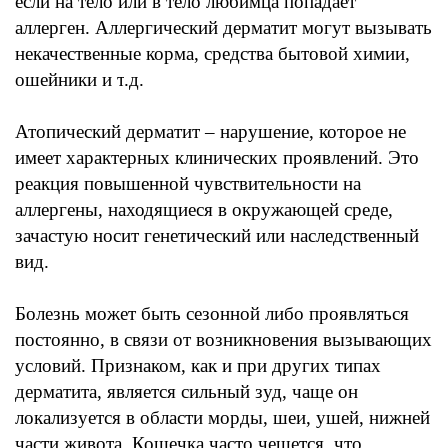
если на тело или в тело любимца попадает
аллерген
. Аллергический
дерматит могут вызывать
некачественные корма
,
средства бытовой
химии,
ошейники
и т
.
д
.
Атопический
дерматит
–
нарушение
,
которое не
имеет характерных клинических
проявлений.
Это
реакция повышенной чувствительности на
аллергены,
находящиеся в окружающей среде
,
зачастую носит генетический или наследственный
вид
.
Болезнь может быть
сезонной
либо проявляться
постоянно
,
в связи от возникновения вызывающих
условий
.
Признаком
,
как и при других типах
дерматита,
является сильный зуд
,
чаще он
локализуется в области
морды,
шеи
, ушей,
нижней
части живота
.
Кошечка часто чешется
,
что