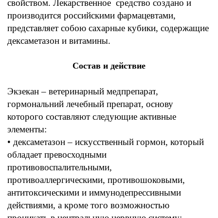
свойством
.
Лекарственное средство создано и
производится российскими
фармацевтами,
представляет собою сахарные кубики
,
содержащие
дексаметазон и витамины
.
Состав и действие
Экзекан – ветеринарный
медпрепарат
,
гормональний лечебный препарат
,
основу
которого составляют следующие активные
элементы
:
• дексаметазон –
искусственный гормон
,
который
обладает превосходными
противовоспалительными
,
противоаллергическими, противошоковыми,
антитоксическими
и
иммунодепрессивными
действиями
,
а кроме того возможностью
проникать в центральную нервную систему
;