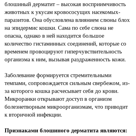
блошиный дерматит
–
высокая восприимчивость
животных к
укусам кровососущих насекомых-
паразитов.
Она обусловлена влиянием
слюны блох
на эпидермис кошки
.
Сама по себе слюна не
опасна,
однако в
ней
находится большое
количество
гистаминных
соединений
,
которые со
временем провоцируют гиперчувствительность
организма
к
ним,
вызывая раздраженность кожи
.
Заболевание формируется стремительными
темпами
,
сопровождается сильным свербежом
,
из
-
за которого кошка
расчесывает
себя до крови
.
Микроранки
открывают доступ в организм
болезнетворным микроорганизмам
,
что
приводит
к вторичной инфекции
.
Признаками блошиного
дерматита
являются
: