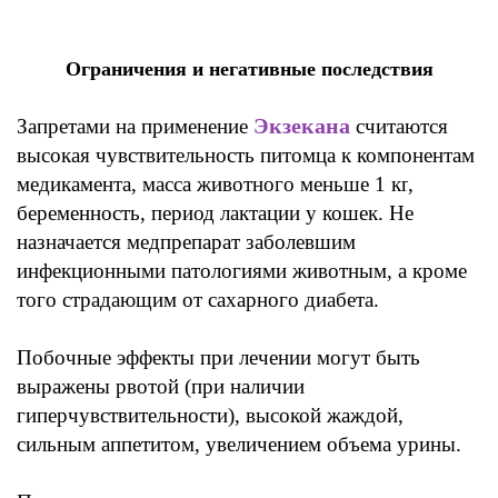
Ограничения и негативные последствия
Экзекана
Запретами на применение
считаются
высокая чувствительность питомца к компонентам
медикамента,
масса животного меньше
1
кг
,
беременность
,
период
лактации
у
кошек.
Не
назначается
медпрепарат заболевшим
инфекционными
патологиями
животным
,
а кроме
того страдающим от сахарного
диабета.
Побочные эффекты при лечении могут быть
выражены рвотой
(
при наличии
гиперчувствительности),
высокой
жаждой,
силь
ным аппетитом
,
увеличением объема
урины.