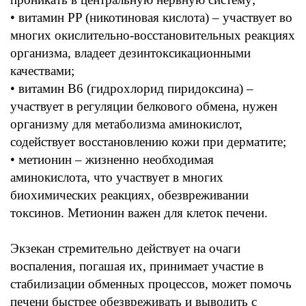
• витамин PP (никотиновая
кислота
) –
участвует во
многих
окислительно-
восстановительных
реакциях
организма,
владеет
дезинтоксикационными
качествами
;
• витамин B6 (гидрохлорид пиридоксина) –
участвует в
регуляции
белкового обмена
,
нужен
организму
для
метаболизма аминокислот,
содействует восстановлению кожи при
дерматите;
• метионин –
жизненно необходимая
аминокислота
,
что участвует в многих
биохимических реакциях, обезвреживании
токсинов.
Метионин важен для
клеток печени.
Экзекан
стремительно действует на очаги
воспаления, погашая их,
принимает участие в
стабилизации
обменных процессов
,
может помочь
печени
быстрее обезвреживать и выводить с