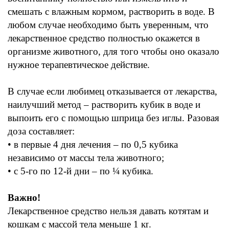
смешать с влажным
кормом,
растворить в воде
.
В
любом
случае
необходимо быть уверенным
,
что
лекарственное средство полностью окажется в
организме животного
,
для того чтобы
оно
оказало
нужное
терапевтическое
действие
.
В случае если любимец отказывается от лекарства
,
наилучший метод
–
растворить кубик в воде и
выпоить его
с помощью
шприца
без
иглы.
Разовая
доза составляет
:
• в
первые
4 дня
лечения
–
по
0,5 кубика
независимо от массы тела животного
;
• с 5-
го по
12-
й дни
–
по
¼ кубика.
Важно
!
Лекарственное средство нельзя давать
котятам
и
кошкам
с массой тела меньше
1
кг
.