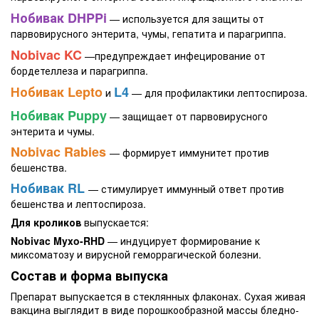
Нобивак DHPPi
— используется для защиты от
парвовирусного энтерита, чумы, гепатита и парагриппа.
Nobivac KC
—предупреждает инфецирование от
бордетеллеза и парагриппа.
Нобивак Lepto
L4
и
— для профилактики лептоспироза.
Нобивак Puppy
— защищает от парвовирусного
энтерита и чумы.
Nobivac Rabies
— формирует иммунитет против
бешенства.
Нобивак RL
— стимулирует иммунный ответ против
бешенства и лептоспироза.
Для кроликов
выпускается:
Nobivac Myxo-RHD
— индуцирует формирование к
миксоматозу и вирусной геморрагической болезни.
Состав и форма выпуска
Препарат выпускается в стеклянных флаконах. Сухая живая
вакцина выглядит в виде порошкообразной массы бледно-