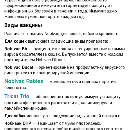
сформированного иммунитета гарантирует защиту от
инфекционных болезней в течении 1 года. Иммунизацию
животных нужно повторять каждый год.
Виды вакцины
Различают вакцину Nobivac для кошек, собак и кроликов.
Для кошек
выпускают следующие виды препарата:
Nobivac Bb
— вакцина, имеющая аттенуированные штаммы
вируса бордетеллеза кошек. Выпускается вместе с жидким
растворителем Nobivac Diluent.
Nobivac Ducat
—ориентирована на профилактику вирусного
ринотрахеита и калицивирусной инфекции.
Nobivac Rabies
— моновалентный препарат против
бешенства.
Tricat Trio
— обеспечивает активную иммунную защиту
против инфекционного ринотрахеита, калицивируса и
панлейкопении кошек.
Для собак
используют следующие виды данной вакцины:
Нобивак DHP
— защищает от чумы плотоядных,
парвовирусного энтерита собак и инфекционного гепатита.