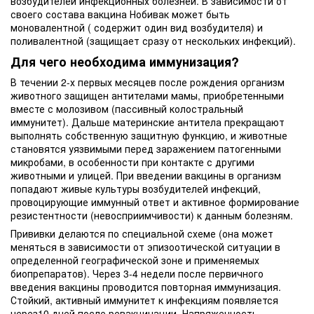
возбудителей инфекционных болезней. В зависимости от
своего состава вакцина Нобивак может быть
моновалентной ( содержит один вид возбудителя) и
поливалентной (защищает сразу от нескольких инфекций).
Для чего необходима иммунизация?
В течении 2-х первых месяцев после рождения организм
животного защищен антителами мамы, приобретенными
вместе с молозивом (пассивный колостральный
иммунитет). Дальше материнские антитела прекращают
выполнять собственную защитную функцию, и животные
становятся уязвимыми перед заражением патогенными
микробами, в особенности при контакте с другими
животными и улицей. При введении вакцины в организм
попадают живые культуры возбудителей инфекций,
провоцирующие иммунный ответ и активное формирование
резистентности (невосприимчивости) к данным болезням.
Прививки делаются по специальной схеме (она может
меняться в зависимости от эпизоотической ситуации в
определенной географической зоне и применяемых
биопрепаратов). Через 3-4 недели после первичного
введения вакцины проводится повторная иммунизация.
Стойкий, активный иммунитет к инфекциям появляется
через10 дней после ревакцинации. Напряженность