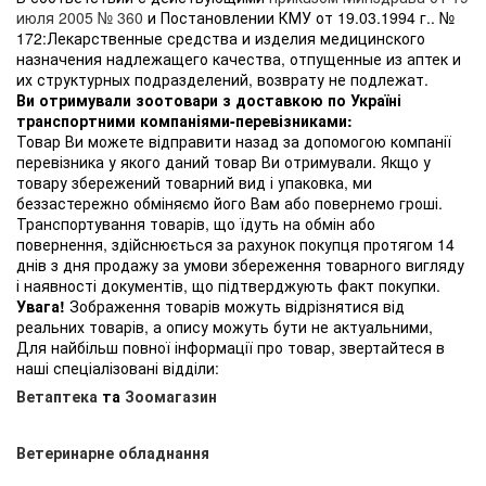
июля 2005 № 360
и Постановлении КМУ от 19.03.1994 г.. №
172:Лекарственные средства и изделия медицинского
назначения надлежащего качества, отпущенные из аптек и
их структурных подразделений, возврату не подлежат.
Ви отримували зоотовари з доставкою по Україні
транспортними компаніями-перевізниками:
Товар Ви можете відправити назад за допомогою компанії
перевізника у якого даний товар Ви отримували. Якщо у
товару збережений товарний вид і упаковка, ми
беззастережно обміняємо його Вам або повернемо гроші.
Транспортування товарів, що їдуть на обмін або
повернення, здійснюється за рахунок покупця протягом 14
днів з дня продажу за умови збереження товарного вигляду
і наявності документів, що підтверджують факт покупки.
Увага!
Зображення товарів можуть відрізнятися від
реальних товарів, а опису можуть бути не актуальними,
Для найбільш повної інформації про товар, звертайтеся в
наші спеціалізовані відділи:
Ветаптека
та
Зоомагазин
Ветеринарне обладнання