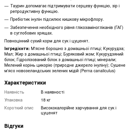
Таурин допомагає підтримувати серцеву функцію, зір і
репродуктивну функцію.
Пребіотик інулін підсилює кишкову мікрофлору.
Забезпечення необхідного рівня глікозаміногліканів (ГАГ)
в суглобових хрящах.
Повноцінний сухий корм для сук і цуценят.
Інгредієнти:
М'ясне борошно з домашньої птиці;
Кукурудза;
Мал;
Жир з домашньої птиці;
Буряковий жом;
Кукурудзяний
білок;
Гідролізований білок з домашньої птиці;
мінерали;
Мелений корінь цикорію (природне джерело інуліну);
Сушене
м'ясо новозеландських зелених мідій (Perna canaliculus)
Характеристики
Наявність
В наявності
Упаковка
18 кг
Короткий опис
Висококалорійне харчування для сук і
цуценят
Відгуки