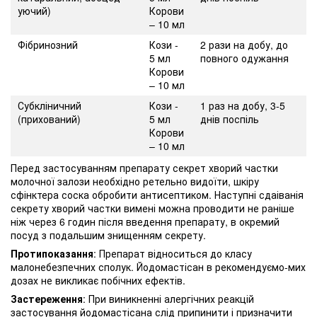
уючий)
Корови
– 10 мл
Фібринозний
Кози -
2 рази на добу, до
5 мл
повного одужання
Корови
– 10 мл
Субкліничний
Кози -
1 раз на добу, 3-5
(прихований)
5 мл
днів поспіль
Корови
– 10 мл
Перед застосуванням препарату секрет хворий частки
молочної залози необхідно ретельно видоїти, шкіру
сфінктера соска обробити антисептиком. Наступні сдаіванія
секрету хворий частки вимені можна проводити не раніше
ніж через 6 годин після введення препарату, в окремий
посуд з подальшим знищенням секрету.
Протипоказання
: Препарат відноситься до класу
малонебезпечних сполук. Йодомастісан в рекомендуємо-мих
дозах не викликає побічних ефектів.
Застереження
: При виникненні алергічних реакцій
застосування йодомастісана слід припинити і призначити