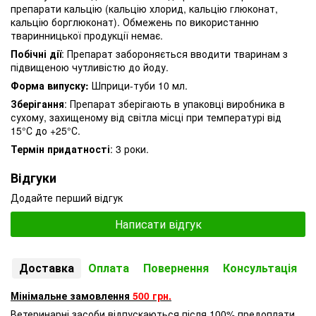
препарати кальцію (кальцію хлорид, кальцію глюконат,
кальцію борглюконат). Обмежень по використанню
тваринницької продукції немає.
Побічні дії
: Препарат забороняється вводити тваринам з
підвищеною чутливістю до йоду.
Форма випуску:
Шприци-туби 10 мл.
Зберігання
: Препарат зберігають в упаковці виробника в
сухому, захищеному від світла місці при температурі від
15°С до +25°С.
Термін придатності
: 3 роки.
Відгуки
Додайте перший відгук
Написати відгук
Доставка
Оплата
Повернення
Консультація
Мінімальне замовлення
500 грн.
Ветеринарні засоби відпускаються після 100% предоплати.