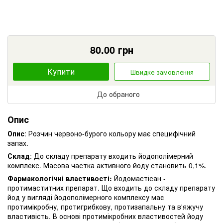
80.00
грн
Купити
Швидке замовлення
До обраного
Опис
Опис
: Розчин червоно-бурого кольору має специфічний
запах.
Склад
: До складу препарату входить йодополімерний
комплекс. Масова частка активного йоду становить 0,1%.
Фармакологічні властивості:
Йодомастісан -
протимаститних препарат. Що входить до складу препарату
йод у вигляді йодополімерного комплексу має
протимікробну, протигрибкову, протизапальну та в'яжучу
властивість. В основі протимікробних властивостей йоду