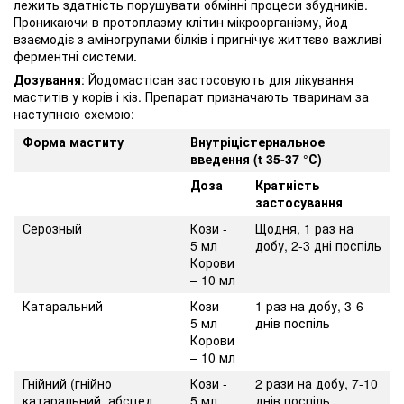
лежить здатність порушувати обмінні процеси збудників.
Проникаючи в протоплазму клітин мікроорганізму, йод
взаємодіє з аміногрупами білків і пригнічує життєво важливі
ферментні системи.
Дозування
: Йодомастісан застосовують для лікування
маститів у корів і кіз. Препарат призначають тваринам за
наступною схемою:
Форма маститу
Внутріцістернальное
введення (t 35-37 °С)
Доза
Кратність
застосування
Серозный
Кози -
Щодня, 1 раз на
5 мл
добу, 2-3 дні поспіль
Корови
– 10 мл
Катаральний
Кози -
1 раз на добу, 3-6
5 мл
днів поспіль
Корови
– 10 мл
Гнійний (гнійно
Кози -
2 рази на добу, 7-10
катаральний, абсцед
5 мл
днів поспіль