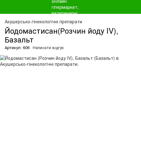
О
Акушерсько-гінекологічні препарати
Йодомастисан(Розчин йоду IV),
Базальт
Артикул: 606
Написати відгук