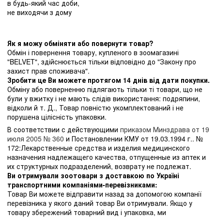
в будь-який час доби,
не виходячи з дому
Як я можу обміняти або повернути товар?
Обмін і повернення товару, купленого в зоомагазині
"BELVET", здійснюється тільки відповідно до "Закону про
захист прав споживача".
Зробити це Ви можете протягом 14 днів від дати покупки.
Обміну або поверненню підлягають тільки ті товари, що не
були у вжитку і не мають слідів використання: подряпини,
відколи й т. Д., Товар повністю укомплектований і не
порушена цілісність упаковки.
В соответствии с действующими
приказом Минздрава от 19
июля 2005 № 360
и Постановлении КМУ от 19.03.1994 г.. №
172:Лекарственные средства и изделия медицинского
назначения надлежащего качества, отпущенные из аптек и
их структурных подразделений, возврату не подлежат.
Ви отримували зоотовари з доставкою по Україні
транспортними компаніями-перевізниками:
Товар Ви можете відправити назад за допомогою компанії
перевізника у якого даний товар Ви отримували. Якщо у
товару збережений товарний вид і упаковка, ми