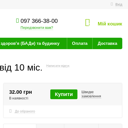
техніку
Вхід
097 366-38-00
Мій кошик
0
Передзвонити вам?
здоров'я (БАДи) та будинку
Оплата
Доставка
від 10 міс.
Написати відгук
32.00 грн
Швидке
Купити
замовлення
В наявності
До обраного