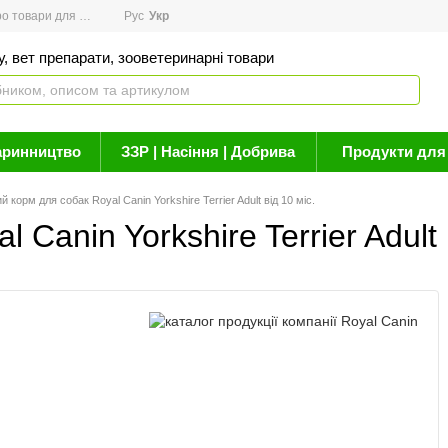
товари для здоров'я
Рус
Новини
Укр
Акції
Бренди
Контакти
Статті про 
, вет препарати, зооветеринарні товари
аринництво
ЗЗР | Насіння | Добрива
Продукти для 
й корм для собак Royal Canin Yorkshire Terrier Adult від 10 міс.
Canin Yorkshire Terrier Adult 