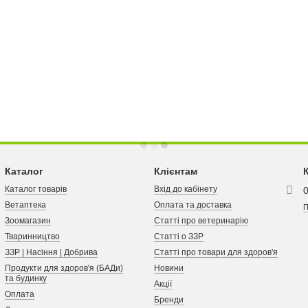
Каталог
Клієнтам
Каталог товарів
Вхід до кабінету
Ветаптека
Оплата та доставка
П
Зоомагазин
Статті про ветеринарію
Тваринництво
Статті о ЗЗР
ЗЗР | Насіння | Добрива
Статті про товари для здоров'я
Продукти для здоров'я (БАДи)
Новини
та будинку
Акції
Оплата
Бренди