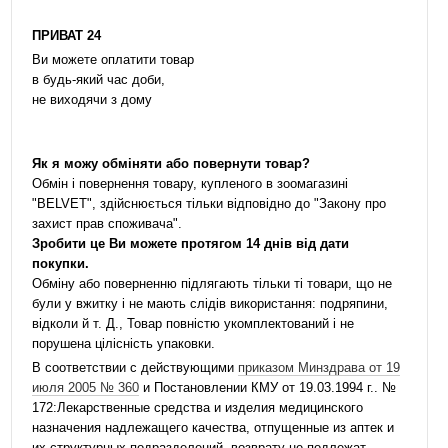
ПРИВАТ 24
Ви можете оплатити товар
в будь-який час доби,
не виходячи з дому
Як я можу обміняти або повернути товар?
Обмін і повернення товару, купленого в зоомагазині
"BELVET", здійснюється тільки відповідно до "Закону про
захист прав споживача".
Зробити це Ви можете протягом 14 днів від дати
покупки.
Обміну або поверненню підлягають тільки ті товари, що не
були у вжитку і не мають слідів використання: подряпини,
відколи й т. Д., Товар повністю укомплектований і не
порушена цілісність упаковки.
В соответствии с действующими
приказом Минздрава от 19
июля 2005 № 360
и Постановлении КМУ от 19.03.1994 г.. №
172:Лекарственные средства и изделия медицинского
назначения надлежащего качества, отпущенные из аптек и
их структурных подразделений, возврату не подлежат.