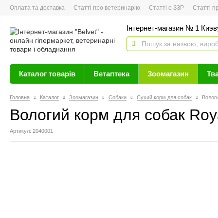
Оплата та доставка
Статті про ветеринарію
Статті о ЗЗР
Статті про 
Інтернет-магазин № 1 Киэву
Каталог товарів
Ветаптека
Зоомагазин
Тв
Головна
Каталог
Зоомагазин
Собаки
Сухий корм для собак
Вологи
Вологий корм для собак Royal 
Артикул: 2040001