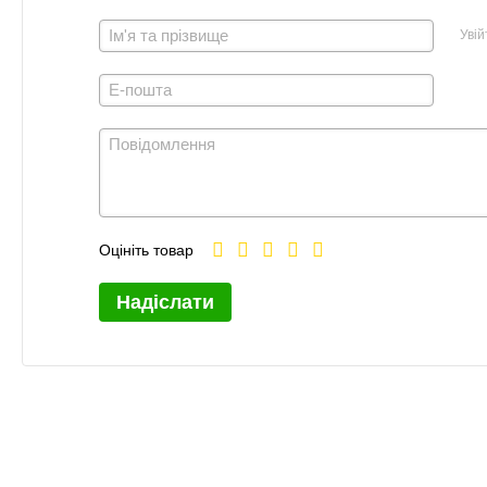
Увій
Оцініть товар
Надіслати