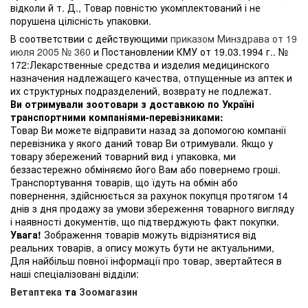
відколи й т. Д., Товар повністю укомплектований і не
порушена цілісність упаковки.
В соответствии с действующими
приказом Минздрава от 19
июля 2005 № 360
и Постановлении КМУ от 19.03.1994 г.. №
172:Лекарственные средства и изделия медицинского
назначения надлежащего качества, отпущенные из аптек и
их структурных подразделений, возврату не подлежат.
Ви отримували зоотовари з доставкою по Україні
транспортними компаніями-перевізниками:
Товар Ви можете відправити назад за допомогою компанії
перевізника у якого даний товар Ви отримували. Якщо у
товару збережений товарний вид і упаковка, ми
беззастережно обміняємо його Вам або повернемо гроші.
Транспортування товарів, що їдуть на обмін або
повернення, здійснюється за рахунок покупця протягом 14
днів з дня продажу за умови збереження товарного вигляду
і наявності документів, що підтверджують факт покупки.
Увага!
Зображення товарів можуть відрізнятися від
реальних товарів, а опису можуть бути не актуальними,
Для найбільш повної інформації про товар, звертайтеся в
наші спеціалізовані відділи:
Ветаптека
та
Зоомагазин