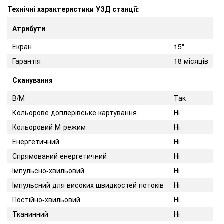
Технічні характеристики УЗД станції:
Атрибути
Екран
15"
Гарантія
18 місяців
Сканування
В/М
Так
Кольорове доплерівське картування
Ні
Кольоровий М-режим
Ні
Енергетичний
Ні
Спрямований енергетичний
Ні
Імпульсно-хвильовий
Ні
Імпульсний для високих швидкостей потоків
Ні
Постійно-хвильовий
Ні
Тканинний
Ні