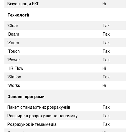
Візуалізація ЕКГ
Ні
Технології
iClear
Так
iBeam
Так
iZoom
Так
iTouch
Так
iPower
Так
HR Flow
Ні
iStation
Так
iWorks
Ні
Основні програми
Пакет стандартних розрахунків
Так
Розширені розрахунки по напрямку
Так
Розрахунок інтема/медіа
Так