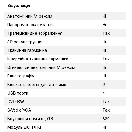
Візуалізція
Анатомічний М-режим
Ні
Панорамне сканування
Ні
Трапецієвидне зображення
Так
3D реконструкція
Ні
Тканинна гармоніка
Ні
Інверсійна тканинна гармоніка
Так
Огинаючий анатомічний M-режим
Ні
Еластографія
Ні
Кількість портів для датчиків
2
USB порти
4
DVD-RW
Так
S-Vedio/VGA
Так
Внутрішня пам'ять, GB
320
Модуль ЕКГ і ФКГ
Ні