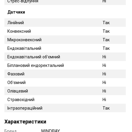
Стрес-відлуння
Ні
Датчики
Лінійний
Так
Конвексний
Так
Мікроконвексний
Так
Ендокавітальний
Так
Ендокавітальний об'ємний
Ні
Біплановий ендоректальний
Ні
Фазовий
Ні
Об'ємний
Ні
Олівцевий
Ні
Стравохідний
Ні
Інтраопераційний
Так
Характеристики
Бренд
MINDRAY