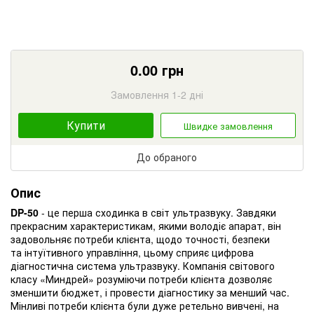
0.00
грн
Замовлення 1-2 дні
Купити
Швидке замовлення
До обраного
Опис
DP-50
- це перша сходинка в світ ультразвуку. Завдяки
прекрасним характеристикам, якими володіє апарат, він
задовольняє потреби клієнта, щодо точності, безпеки
та інтуїтивного управління, цьому сприяє цифрова
діагностична система ультразвуку. Компанія світового
класу «Миндрей» розуміючи потреби клієнта дозволяє
зменшити бюджет, і провести діагностику за менший час.
Мінливі потреби клієнта були дуже ретельно вивчені, на