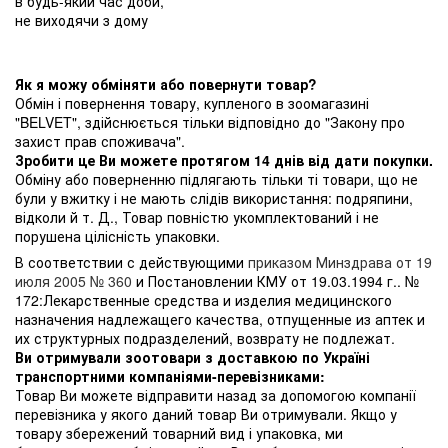
в будь-який час доби,
не виходячи з дому
Як я можу обміняти або повернути товар?
Обмін і повернення товару, купленого в зоомагазині
"BELVET", здійснюється тільки відповідно до "Закону про
захист прав споживача".
Зробити це Ви можете протягом 14 днів від дати покупки.
Обміну або поверненню підлягають тільки ті товари, що не
були у вжитку і не мають слідів використання: подряпини,
відколи й т. Д., Товар повністю укомплектований і не
порушена цілісність упаковки.
В соответствии с действующими
приказом Минздрава от 19
июля 2005 № 360
и Постановлении КМУ от 19.03.1994 г.. №
172:Лекарственные средства и изделия медицинского
назначения надлежащего качества, отпущенные из аптек и
их структурных подразделений, возврату не подлежат.
Ви отримували зоотовари з доставкою по Україні
транспортними компаніями-перевізниками:
Товар Ви можете відправити назад за допомогою компанії
перевізника у якого даний товар Ви отримували. Якщо у
товару збережений товарний вид і упаковка, ми