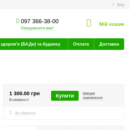
техніку
Вхід
097 366-38-00
Мій кошик
0
Передзвонити вам?
здоров'я (БАДи) та будинку
Оплата
Доставка
1 300.00 грн
Швидке
Купити
замовлення
В наявності
До обраного