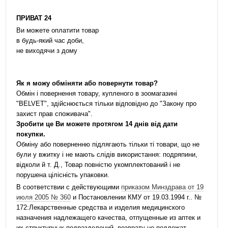
ПРИВАТ 24
Ви можете оплатити товар
в будь-який час доби,
не виходячи з дому
Як я можу обміняти або повернути товар?
Обмін і повернення товару, купленого в зоомагазині
"BELVET", здійснюється тільки відповідно до "Закону про
захист прав споживача".
Зробити це Ви можете протягом 14 днів від дати
покупки.
Обміну або поверненню підлягають тільки ті товари, що не
були у вжитку і не мають слідів використання: подряпини,
відколи й т. Д., Товар повністю укомплектований і не
порушена цілісність упаковки.
В соответствии с действующими
приказом Минздрава от 19
июля 2005 № 360
и Постановлении КМУ от 19.03.1994 г.. №
172:Лекарственные средства и изделия медицинского
назначения надлежащего качества, отпущенные из аптек и
их структурных подразделений, возврату не подлежат.