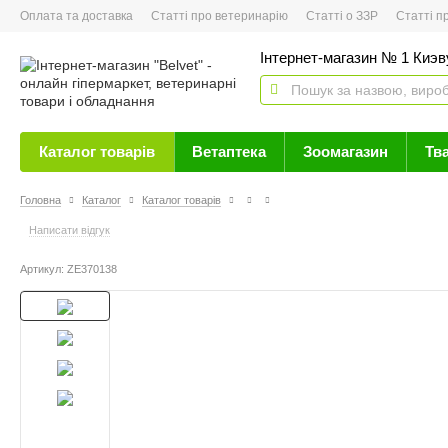
Оплата та доставка
Статті про ветеринарію
Статті о ЗЗР
Статті про 
Інтернет-магазин № 1 Киэву
Каталог товарів
Ветаптека
Зоомагазин
Тв
Головна
Каталог
Каталог товарів
Написати відгук
Артикул: ZE370138