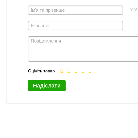
Увій
Оцініть товар
Надіслати