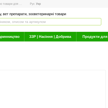
товари для здоров'я
Рус
Новини
Укр
Акції
Бренди
Контакти
Статті про 
, вет препарати, зооветеринарні товари
аринництво
ЗЗР | Насіння | Добрива
Продукти для 