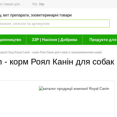
товари для здоров'я
Рус
Новини
Укр
Акції
Бренди
Контакти
Статті про 
, вет препарати, зооветеринарні товари
аринництво
ЗЗР | Насіння | Добрива
Продукти для 
upport Dog Royal Canin - корм Роял Канін для собак із захворюваннями шкіри
n - корм Роял Канін для собак