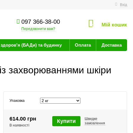
техніку
Вхід
097 366-38-00
Мій кошик
0
Передзвонити вам?
здоров'я (БАДи) та будинку
Оплата
Доставка
 із захворюваннями шкіри
Упаковка
614.00 грн
Швидке
Купити
замовлення
В наявності