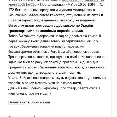
июля 2005 № 360
и Постановлении КМУ от 19.03.1994 г.. №
172:Лекарственные средства и изделия медицинского
назначения надлежащего качества, отпущенные из аптек и
их структурных подразделений, возврату не подлежат.
Ви отримували зоотовари з доставкою по Україні
транспортними компаніями-перевізниками:
Товар Ви можете відправити назад за допомогою компанії
перевізника у якого даний товар Ви отримували. Якщо у
товару збережений товарний вид і упаковка, ми
беззастережно обміняємо його Вам або повернемо гроші.
Транспортування товарів, що їдуть на обмін або повернення,
здійснюється за рахунок покупця протягом 14 днів з дня
продажу за умови збереження товарного вигляду і наявності
документів, що підтверджують факт покупки.
Увага!
Зображення товарів можуть відрізнятися від реальних
товарів, а опису можуть бути не актуальними,
Для найбільш повної інформації про товар, звертайтеся в
наші спеціалізовані відділи:
Ветаптека
та
Зоомагазин