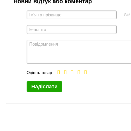
Новий відгук або коментар
Увій
Оцініть товар
Надіслати