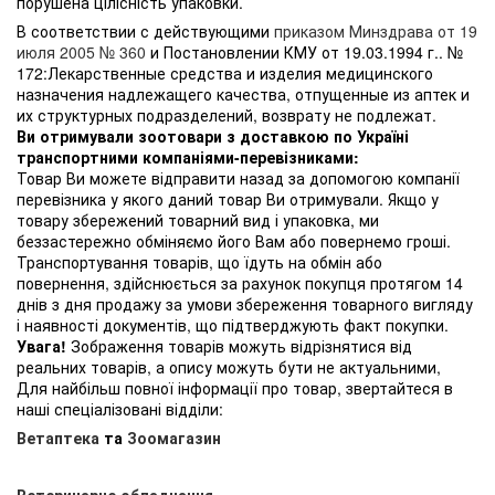
порушена цілісність упаковки.
В соответствии с действующими
приказом Минздрава от 19
июля 2005 № 360
и Постановлении КМУ от 19.03.1994 г.. №
172:Лекарственные средства и изделия медицинского
назначения надлежащего качества, отпущенные из аптек и
их структурных подразделений, возврату не подлежат.
Ви отримували зоотовари з доставкою по Україні
транспортними компаніями-перевізниками:
Товар Ви можете відправити назад за допомогою компанії
перевізника у якого даний товар Ви отримували. Якщо у
товару збережений товарний вид і упаковка, ми
беззастережно обміняємо його Вам або повернемо гроші.
Транспортування товарів, що їдуть на обмін або
повернення, здійснюється за рахунок покупця протягом 14
днів з дня продажу за умови збереження товарного вигляду
і наявності документів, що підтверджують факт покупки.
Увага!
Зображення товарів можуть відрізнятися від
реальних товарів, а опису можуть бути не актуальними,
Для найбільш повної інформації про товар, звертайтеся в
наші спеціалізовані відділи:
Ветаптека
та
Зоомагазин
Ветеринарне обладнання