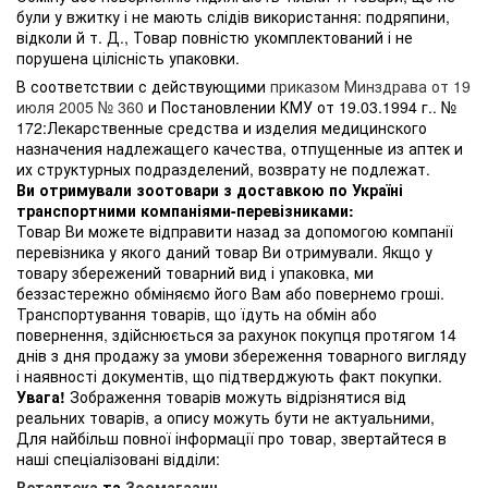
були у вжитку і не мають слідів використання: подряпини,
відколи й т. Д., Товар повністю укомплектований і не
порушена цілісність упаковки.
В соответствии с действующими
приказом Минздрава от 19
июля 2005 № 360
и Постановлении КМУ от 19.03.1994 г.. №
172:Лекарственные средства и изделия медицинского
назначения надлежащего качества, отпущенные из аптек и
их структурных подразделений, возврату не подлежат.
Ви отримували зоотовари з доставкою по Україні
транспортними компаніями-перевізниками:
Товар Ви можете відправити назад за допомогою компанії
перевізника у якого даний товар Ви отримували. Якщо у
товару збережений товарний вид і упаковка, ми
беззастережно обміняємо його Вам або повернемо гроші.
Транспортування товарів, що їдуть на обмін або
повернення, здійснюється за рахунок покупця протягом 14
днів з дня продажу за умови збереження товарного вигляду
і наявності документів, що підтверджують факт покупки.
Увага!
Зображення товарів можуть відрізнятися від
реальних товарів, а опису можуть бути не актуальними,
Для найбільш повної інформації про товар, звертайтеся в
наші спеціалізовані відділи:
Ветаптека
та
Зоомагазин