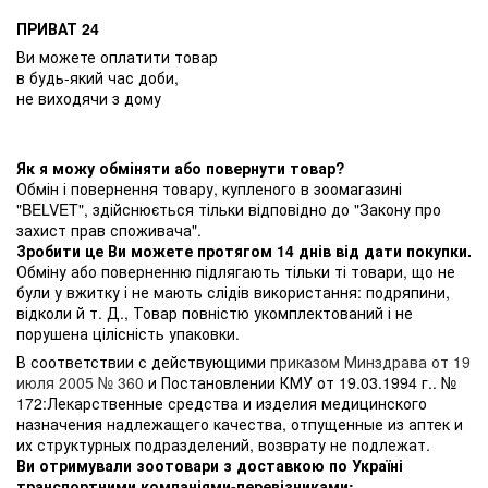
ПРИВАТ 24
Ви можете оплатити товар
в будь-який час доби,
не виходячи з дому
Як я можу обміняти або повернути товар?
Обмін і повернення товару, купленого в зоомагазині
"BELVET", здійснюється тільки відповідно до "Закону про
захист прав споживача".
Зробити це Ви можете протягом 14 днів від дати покупки.
Обміну або поверненню підлягають тільки ті товари, що не
були у вжитку і не мають слідів використання: подряпини,
відколи й т. Д., Товар повністю укомплектований і не
порушена цілісність упаковки.
В соответствии с действующими
приказом Минздрава от 19
июля 2005 № 360
и Постановлении КМУ от 19.03.1994 г.. №
172:Лекарственные средства и изделия медицинского
назначения надлежащего качества, отпущенные из аптек и
их структурных подразделений, возврату не подлежат.
Ви отримували зоотовари з доставкою по Україні
транспортними компаніями-перевізниками: