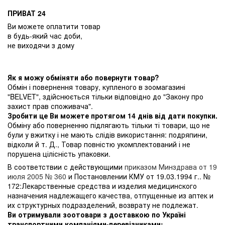
ПРИВАТ 24
Ви можете оплатити товар
в будь-який час доби,
не виходячи з дому
Як я можу обміняти або повернути товар?
Обмін і повернення товару, купленого в зоомагазині
"BELVET", здійснюється тільки відповідно до "Закону про
захист прав споживача".
Зробити це Ви можете протягом 14 днів від дати покупки.
Обміну або поверненню підлягають тільки ті товари, що не
були у вжитку і не мають слідів використання: подряпини,
відколи й т. Д., Товар повністю укомплектований і не
порушена цілісність упаковки.
В соответствии с действующими
приказом Минздрава от 19
июля 2005 № 360
и Постановлении КМУ от 19.03.1994 г.. №
172:Лекарственные средства и изделия медицинского
назначения надлежащего качества, отпущенные из аптек и
их структурных подразделений, возврату не подлежат.
Ви отримували зоотовари з доставкою по Україні
транспортними компаніями-перевізниками: