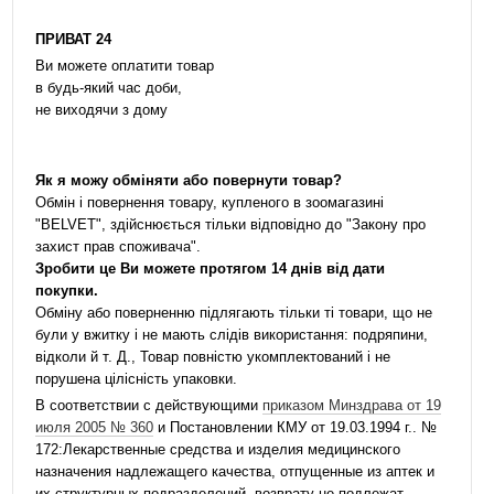
ПРИВАТ 24
Ви можете оплатити товар
в будь-який час доби,
не виходячи з дому
Як я можу обміняти або повернути товар?
Обмін і повернення товару, купленого в зоомагазині
"BELVET", здійснюється тільки відповідно до "Закону про
захист прав споживача".
Зробити це Ви можете протягом 14 днів від дати
покупки.
Обміну або поверненню підлягають тільки ті товари, що не
були у вжитку і не мають слідів використання: подряпини,
відколи й т. Д., Товар повністю укомплектований і не
порушена цілісність упаковки.
В соответствии с действующими
приказом Минздрава от 19
июля 2005 № 360
и Постановлении КМУ от 19.03.1994 г.. №
172:Лекарственные средства и изделия медицинского
назначения надлежащего качества, отпущенные из аптек и
их структурных подразделений, возврату не подлежат.