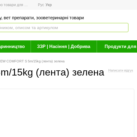
товари для здоров'я
Рус
Новини
Укр
Акції
Бренди
Контакти
Статті про 
, вет препарати, зооветеринарні товари
аринництво
ЗЗР | Насіння | Добрива
Продукти для 
NEW COMFORT S 5m/15kg (лента) зелена
/15kg (лента) зелена
Написати відгук