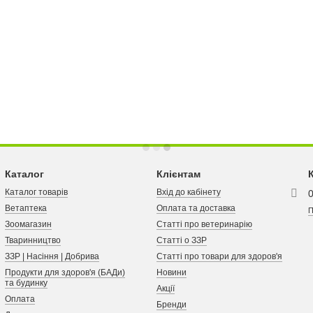
Каталог
Клієнтам
Каталог товарів
Вхід до кабінету
Ветаптека
Оплата та доставка
П
Зоомагазин
Статті про ветеринарію
Тваринництво
Статті о ЗЗР
ЗЗР | Насіння | Добрива
Статті про товари для здоров'я
Продукти для здоров'я (БАДи)
Новини
та будинку
Акції
Оплата
Бренди