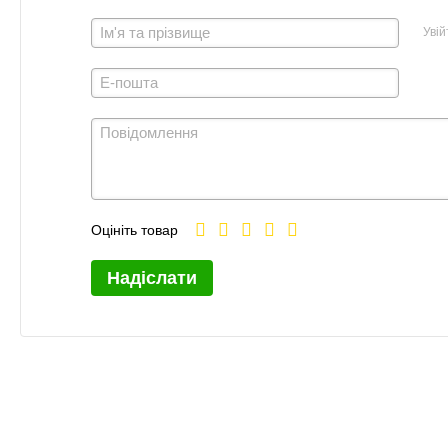
Увій
Оцініть товар
Надіслати