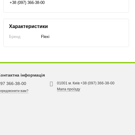
+38 (097) 366-38-00
Характеристики
Бренд
Flexi
Контактна інформація
097 366-38-00
01001 м. Киів +38 (097) 366-38-00
Мапа проїзду
ередзвонити вам?