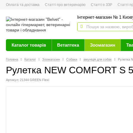
Оплата та доставка
Статті про ветеринарію
Статті о ЗЗР
Статті про 
Інтернет-магазин № 1 Киэву
Каталог товарів
Ветаптека
Зоомагазин
Тв
Головна
Каталог
Зоомагазин
Собаки
амуніція для собак
Рулетка 
Рулетка NEW COMFORT S 5m
Артикул: 21344 GREEN Flexi