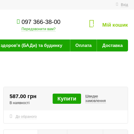
техніку
Вхід
097 366-38-00
Мій кошик
0
Передзвонити вам?
здоров'я (БАДи) та будинку
Оплата
Доставка
587.00 грн
Швидке
Купити
замовлення
В наявності
До обраного