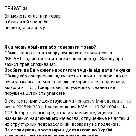
ПРИВАТ 24
Ви можете оплатити товар
в будь-який час доби,
не виходячи з дому
Як я можу обміняти або повернути товар?
Обмін і повернення товару, купленого в зоомагазині
"BELVET", здійснюється тільки відповідно до "Закону про
захист прав споживача".
Зробити це Ви можете протягом 14 днів від дати покупки.
Обміну або поверненню підлягають тільки ті товари, що не
були у вжитку і не мають слідів використання: подряпини,
відколи й т. Д., Товар повністю укомплектований і не
порушена цілісність упаковки.
В соответствии с действующими
приказом Минздрава от 19
июля 2005 № 360
и Постановлении КМУ от 19.03.1994 г.. №
172:Лекарственные средства и изделия медицинского
назначения надлежащего качества, отпущенные из аптек и
их структурных подразделений, возврату не подлежат.
Ви отримували зоотовари з доставкою по Україні
транспортними компаніями-перевізниками: