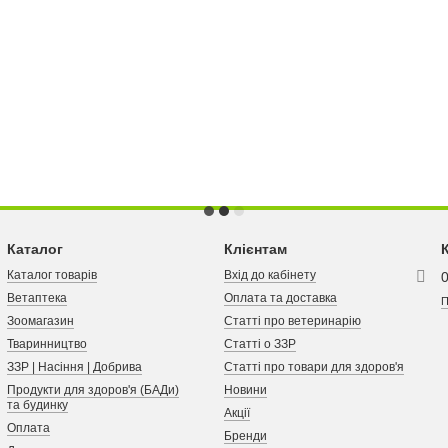
Каталог
Клієнтам
Каталог товарів
Вхід до кабінету
Ветаптека
Оплата та доставка
П
Зоомагазин
Статті про ветеринарію
Тваринництво
Статті о ЗЗР
ЗЗР | Насіння | Добрива
Статті про товари для здоров'я
Продукти для здоров'я (БАДи)
Новини
та будинку
Акції
Оплата
Бренди