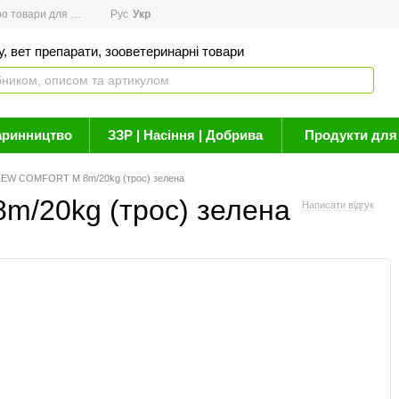
товари для здоров'я
Рус
Новини
Укр
Акції
Бренди
Контакти
Статті про 
, вет препарати, зооветеринарні товари
аринництво
ЗЗР | Насіння | Добрива
Продукти для 
NEW COMFORT M 8m/20kg (трос) зелена
/20kg (трос) зелена
Написати відгук