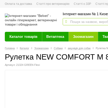
Оплата та доставка
Статті про ветеринарію
Статті о ЗЗР
Статті про 
Інтернет-магазин № 1 Киэву
Каталог товарів
Ветаптека
Зоомагазин
Тв
Головна
Каталог
Зоомагазин
Собаки
амуніція для собак
Рулетка 
Рулетка NEW COMFORT M 8m
Артикул: 21324 GREEN Flexi