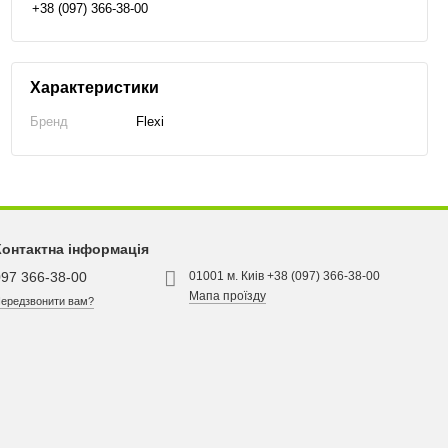
+38 (097) 366-38-00
Характеристики
Бренд
Flexi
Контактна інформація
097 366-38-00
01001 м. Киів +38 (097) 366-38-00
Мапа проїзду
ередзвонити вам?