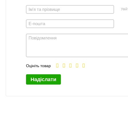
Увій
Оцініть товар
Надіслати