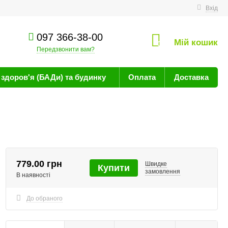
техніку
Вхід
097 366-38-00
Мій кошик
0
Передзвонити вам?
здоров'я (БАДи) та будинку
Оплата
Доставка
779.00 грн
Швидке
Купити
замовлення
В наявності
До обраного