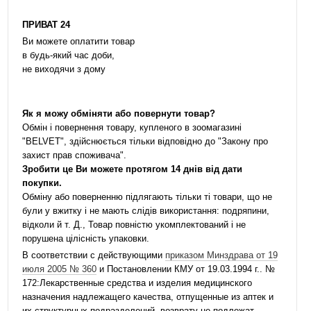
ПРИВАТ 24
Ви можете оплатити товар
в будь-який час доби,
не виходячи з дому
Як я можу обміняти або повернути товар?
Обмін і повернення товару, купленого в зоомагазині
"BELVET", здійснюється тільки відповідно до "Закону про
захист прав споживача".
Зробити це Ви можете протягом 14 днів від дати
покупки.
Обміну або поверненню підлягають тільки ті товари, що не
були у вжитку і не мають слідів використання: подряпини,
відколи й т. Д., Товар повністю укомплектований і не
порушена цілісність упаковки.
В соответствии с действующими
приказом Минздрава от 19
июля 2005 № 360
и Постановлении КМУ от 19.03.1994 г.. №
172:Лекарственные средства и изделия медицинского
назначения надлежащего качества, отпущенные из аптек и
их структурных подразделений, возврату не подлежат.