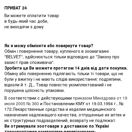
ПРИВАТ 24
Ви можете оплатити товар
в будь-який час доби,
не виходячи з дому
Як я можу обміняти або повернути товар?
Обмін і повернення товару, купленого в зоомагазині
"BELVET", здійснюється тільки відповідно до "Закону про
захист прав споживача".
Зробити це Ви можете протягом 14 днів від дати покупки.
Обміну або поверненню підлягають тільки ті товари, що не
були у вжитку і не мають слідів використання: подряпини,
відколи й т. Д., Товар повністю укомплектований і не
порушена цілісність упаковки.
В соответствии с действующими
приказом Минздрава от 19
июля 2005 № 360
и Постановлении КМУ от 19.03.1994 г.. №
172:Лекарственные средства и изделия медицинского
назначения надлежащего качества, отпущенные из аптек и
их структурных подразделений, возврату не подлежат.
Ви отримували зоотовари з доставкою по Україні
транспортними компаніями-перевізниками: