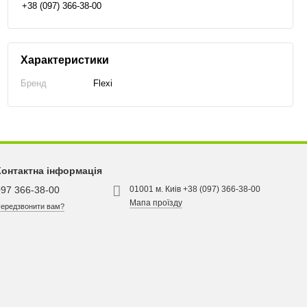
+38 (097) 366-38-00
Характеристики
Бренд
Flexi
Контактна інформація
097 366-38-00
01001 м. Киів +38 (097) 366-38-00
Мапа проїзду
ередзвонити вам?