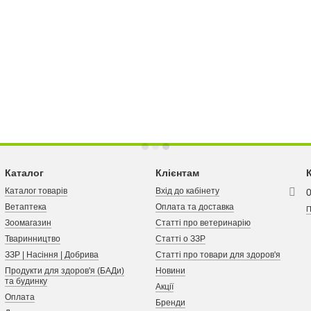
Каталог
Клієнтам
Каталог товарів
Вхід до кабінету
Ветаптека
Оплата та доставка
П
Зоомагазин
Статті про ветеринарію
Тваринництво
Статті о ЗЗР
ЗЗР | Насіння | Добрива
Статті про товари для здоров'я
Продукти для здоров'я (БАДи)
Новини
та будинку
Акції
Оплата
Бренди