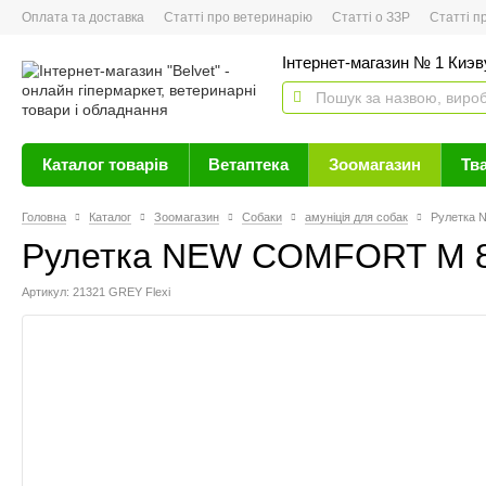
Оплата та доставка
Статті про ветеринарію
Статті о ЗЗР
Статті про 
Інтернет-магазин № 1 Киэву
Каталог товарів
Ветаптека
Зоомагазин
Тв
Головна
Каталог
Зоомагазин
Собаки
амуніція для собак
Рулетка 
Рулетка NEW COMFORT M 8m
Артикул: 21321 GREY Flexi