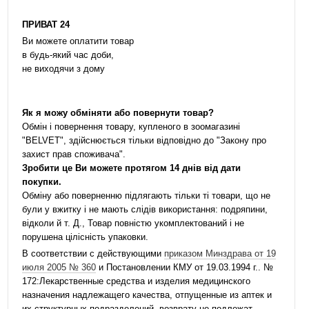
ПРИВАТ 24
Ви можете оплатити товар
в будь-який час доби,
не виходячи з дому
Як я можу обміняти або повернути товар?
Обмін і повернення товару, купленого в зоомагазині
"BELVET", здійснюється тільки відповідно до "Закону про
захист прав споживача".
Зробити це Ви можете протягом 14 днів від дати
покупки.
Обміну або поверненню підлягають тільки ті товари, що не
були у вжитку і не мають слідів використання: подряпини,
відколи й т. Д., Товар повністю укомплектований і не
порушена цілісність упаковки.
В соответствии с действующими
приказом Минздрава от 19
июля 2005 № 360
и Постановлении КМУ от 19.03.1994 г.. №
172:Лекарственные средства и изделия медицинского
назначения надлежащего качества, отпущенные из аптек и
их структурных подразделений, возврату не подлежат.