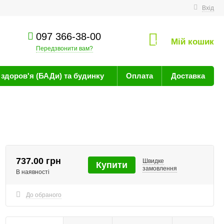
техніку
Вхід
097 366-38-00
Мій кошик
0
Передзвонити вам?
здоров'я (БАДи) та будинку
Оплата
Доставка
737.00 грн
Швидке
Купити
замовлення
В наявності
До обраного