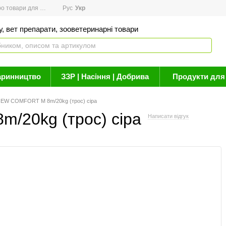
товари для здоров'я
Рус
Новини
Укр
Акції
Бренди
Контакти
Статті про 
, вет препарати, зооветеринарні товари
аринництво
ЗЗР | Насіння | Добрива
Продукти для 
NEW COMFORT M 8m/20kg (трос) сіра
/20kg (трос) сіра
Написати відгук