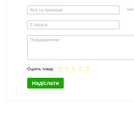
Увій
Оцініть товар
Надіслати