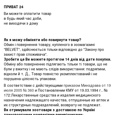
ПРИВАТ 24
Ви можете оплатити товар
в будь-який час доби,
не виходячи з дому
Як я можу обміняти або повернути товар?
Обмін і повернення товару, купленого в зоомагазині
"BELVET", здійснюється тільки відповідно до "Закону про
захист прав споживача".
Зробити це Ви можете протягом 14 днів від дати покупки.
Обміну або поверненню підлягають тільки ті товари, що не
були у вжитку і не мають слідів використання: подряпини,
відколи й т. Д., Товар повністю укомплектований і не
порушена цілісність упаковки.
В соответствии с действующими
приказом Минздрава от 19
июля 2005 № 360
и Постановлении КМУ от 19.03.1994 г.. №
172:Лекарственные средства и изделия медицинского
назначения надлежащего качества, отпущенные из аптек и
их структурных подразделений, возврату не подлежат.
Ви отримували зоотовари з доставкою по Україні
транспортними компаніями-перевізниками: