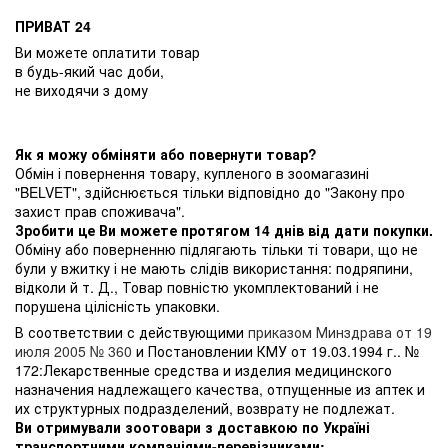
ПРИВАТ 24
Ви можете оплатити товар
в будь-який час доби,
не виходячи з дому
Як я можу обміняти або повернути товар?
Обмін і повернення товару, купленого в зоомагазині
"BELVET", здійснюється тільки відповідно до "Закону про
захист прав споживача".
Зробити це Ви можете протягом 14 днів від дати покупки.
Обміну або поверненню підлягають тільки ті товари, що не
були у вжитку і не мають слідів використання: подряпини,
відколи й т. Д., Товар повністю укомплектований і не
порушена цілісність упаковки.
В соответствии с действующими
приказом Минздрава от 19
июля 2005 № 360
и Постановлении КМУ от 19.03.1994 г.. №
172:Лекарственные средства и изделия медицинского
назначения надлежащего качества, отпущенные из аптек и
их структурных подразделений, возврату не подлежат.
Ви отримували зоотовари з доставкою по Україні
транспортними компаніями-перевізниками: