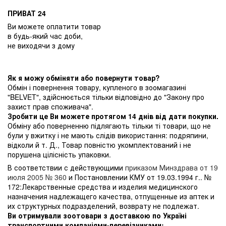
ПРИВАТ 24
Ви можете оплатити товар
в будь-який час доби,
не виходячи з дому
Як я можу обміняти або повернути товар?
Обмін і повернення товару, купленого в зоомагазині
"BELVET", здійснюється тільки відповідно до "Закону про
захист прав споживача".
Зробити це Ви можете протягом 14 днів від дати покупки.
Обміну або поверненню підлягають тільки ті товари, що не
були у вжитку і не мають слідів використання: подряпини,
відколи й т. Д., Товар повністю укомплектований і не
порушена цілісність упаковки.
В соответствии с действующими
приказом Минздрава от 19
июля 2005 № 360
и Постановлении КМУ от 19.03.1994 г.. №
172:Лекарственные средства и изделия медицинского
назначения надлежащего качества, отпущенные из аптек и
их структурных подразделений, возврату не подлежат.
Ви отримували зоотовари з доставкою по Україні
транспортними компаніями-перевізниками: