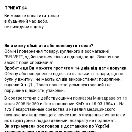
ПРИВАТ 24
Ви можете оплатити товар
в будь-який час доби,
не виходячи з дому
Як я можу обміняти або повернути товар?
Обмін і повернення товару, купленого в зоомагазині
"BELVET", здійснюється тільки відповідно до "Закону про
захист прав споживача".
Зробити це Ви можете протягом 14 днів від дати покупки.
Обміну або поверненню підлягають тільки ті товари, що не
були у вжитку і не мають слідів використання: подряпини,
відколи й т. Д., Товар повністю укомплектований і не
порушена цілісність упаковки.
В соответствии с действующими
приказом Минздрава от 19
июля 2005 № 360
и Постановлении КМУ от 19.03.1994 г.. №
172:Лекарственные средства и изделия медицинского
назначения надлежащего качества, отпущенные из аптек и
их структурных подразделений, возврату не подлежат.
Ви отримували зоотовари з доставкою по Україні
транспортними компаніями-перевізниками: