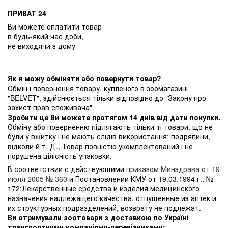
ПРИВАТ 24
Ви можете оплатити товар
в будь-який час доби,
не виходячи з дому
Як я можу обміняти або повернути товар?
Обмін і повернення товару, купленого в зоомагазині
"BELVET", здійснюється тільки відповідно до "Закону про
захист прав споживача".
Зробити це Ви можете протягом 14 днів від дати покупки.
Обміну або поверненню підлягають тільки ті товари, що не
були у вжитку і не мають слідів використання: подряпини,
відколи й т. Д., Товар повністю укомплектований і не
порушена цілісність упаковки.
В соответствии с действующими
приказом Минздрава от 19
июля 2005 № 360
и Постановлении КМУ от 19.03.1994 г.. №
172:Лекарственные средства и изделия медицинского
назначения надлежащего качества, отпущенные из аптек и
их структурных подразделений, возврату не подлежат.
Ви отримували зоотовари з доставкою по Україні
транспортними компаніями-перевізниками: