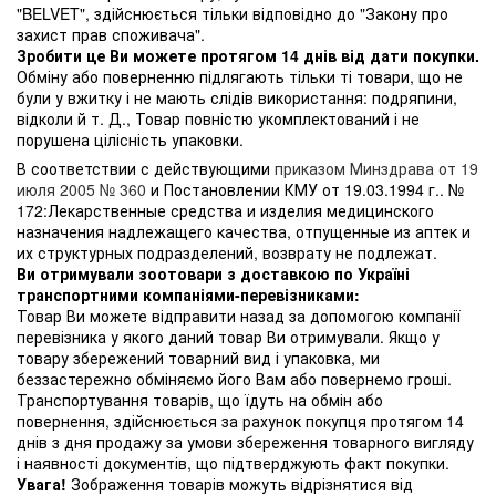
"BELVET", здійснюється тільки відповідно до "Закону про
захист прав споживача".
Зробити це Ви можете протягом 14 днів від дати покупки.
Обміну або поверненню підлягають тільки ті товари, що не
були у вжитку і не мають слідів використання: подряпини,
відколи й т. Д., Товар повністю укомплектований і не
порушена цілісність упаковки.
В соответствии с действующими
приказом Минздрава от 19
июля 2005 № 360
и Постановлении КМУ от 19.03.1994 г.. №
172:Лекарственные средства и изделия медицинского
назначения надлежащего качества, отпущенные из аптек и
их структурных подразделений, возврату не подлежат.
Ви отримували зоотовари з доставкою по Україні
транспортними компаніями-перевізниками:
Товар Ви можете відправити назад за допомогою компанії
перевізника у якого даний товар Ви отримували. Якщо у
товару збережений товарний вид і упаковка, ми
беззастережно обміняємо його Вам або повернемо гроші.
Транспортування товарів, що їдуть на обмін або
повернення, здійснюється за рахунок покупця протягом 14
днів з дня продажу за умови збереження товарного вигляду
і наявності документів, що підтверджують факт покупки.
Увага!
Зображення товарів можуть відрізнятися від