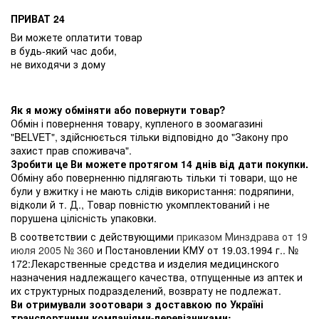
ПРИВАТ 24
Ви можете оплатити товар
в будь-який час доби,
не виходячи з дому
Як я можу обміняти або повернути товар?
Обмін і повернення товару, купленого в зоомагазині
"BELVET", здійснюється тільки відповідно до "Закону про
захист прав споживача".
Зробити це Ви можете протягом 14 днів від дати покупки.
Обміну або поверненню підлягають тільки ті товари, що не
були у вжитку і не мають слідів використання: подряпини,
відколи й т. Д., Товар повністю укомплектований і не
порушена цілісність упаковки.
В соответствии с действующими
приказом Минздрава от 19
июля 2005 № 360
и Постановлении КМУ от 19.03.1994 г.. №
172:Лекарственные средства и изделия медицинского
назначения надлежащего качества, отпущенные из аптек и
их структурных подразделений, возврату не подлежат.
Ви отримували зоотовари з доставкою по Україні
транспортними компаніями-перевізниками: