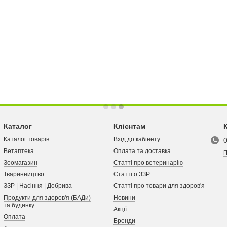
Каталог
Клієнтам
Каталог товарів
Вхід до кабінету
Ветаптека
Оплата та доставка
П
Зоомагазин
Статті про ветеринарію
Тваринництво
Статті о ЗЗР
ЗЗР | Насіння | Добрива
Статті про товари для здоров'я
Продукти для здоров'я (БАДи)
Новини
та будинку
Акції
Оплата
Бренди