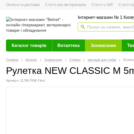
Оплата та доставка
Статті про ветеринарію
Статті о ЗЗР
Статті про 
Інтернет-магазин № 1 Киэву
Каталог товарів
Ветаптека
Зоомагазин
Тв
Головна
Каталог
Зоомагазин
Собаки
амуніція для собак
Рулетк
Рулетка NEW CLASSIC М 5m/
Артикул: 11796 PINK Flexi