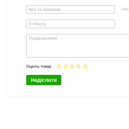
Увій
Оцініть товар
Надіслати