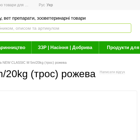
товари для здоров'я
Рус
Новини
Укр
Акції
Бренди
Контакти
Статті про 
, вет препарати, зооветеринарні товари
аринництво
ЗЗР | Насіння | Добрива
Продукти для 
а NEW CLASSIC М 5m/20kg (трос) рожева
20kg (трос) рожева
Написати відгук