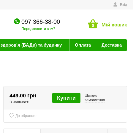
техніку
Вхід
097 366-38-00
Мій кошик
0
Передзвонити вам?
здоров'я (БАДи) та будинку
Оплата
Доставка
449.00 грн
Швидке
Купити
замовлення
В наявності
До обраного