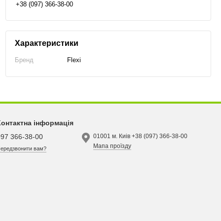
+38 (097) 366-38-00
Характеристики
Бренд
Flexi
Контактна інформація
097 366-38-00
01001 м. Киів +38 (097) 366-38-00
Мапа проїзду
ередзвонити вам?