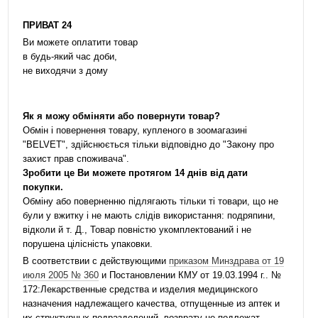
ПРИВАТ 24
Ви можете оплатити товар
в будь-який час доби,
не виходячи з дому
Як я можу обміняти або повернути товар?
Обмін і повернення товару, купленого в зоомагазині
"BELVET", здійснюється тільки відповідно до "Закону про
захист прав споживача".
Зробити це Ви можете протягом 14 днів від дати
покупки.
Обміну або поверненню підлягають тільки ті товари, що не
були у вжитку і не мають слідів використання: подряпини,
відколи й т. Д., Товар повністю укомплектований і не
порушена цілісність упаковки.
В соответствии с действующими
приказом Минздрава от 19
июля 2005 № 360
и Постановлении КМУ от 19.03.1994 г.. №
172:Лекарственные средства и изделия медицинского
назначения надлежащего качества, отпущенные из аптек и
их структурных подразделений, возврату не подлежат.