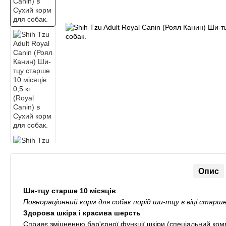
Опис
Ши-тцу старше 10 місяців
Повнораціонний корм для собак порід ши-тцу в віці старше
Здорова шкіра і красива шерсть
Сприяє зміцненню бар'єрної функції шкіри (спеціальний компле