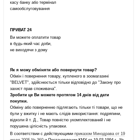
касу банку або термінал
самообслуговування
ПРИВАТ 24
Ви можете оплатити товар
в будь-який час доби,
не виходячи з дому
Як я можу обміняти або повернути товар?
Обмін і повернення товару, купленого в зоомагазині
"BELVET", здійснюється тільки відповідно до "Закону про
захист прав споживача".
Зробити це Ви можете протягом 14 днів від дати
покупки.
Обміну або поверненню підлягають тільки ті товари, що не
були у вжитку і не мають слідів використання: подряпини,
відколи й т. Д., Товар повністю укомплектований і не
порушена цілісність упаковки.
В соответствии с действующими
приказом Минздрава от 19
июля 2005 № 360
и Постановлении КМУ от 19.03.1994 г.. №