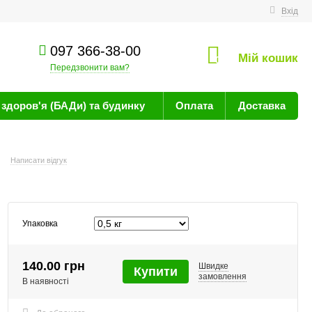
техніку
Вхід
097 366-38-00
Мій кошик
0
Передзвонити вам?
здоров'я (БАДи) та будинку
Оплата
Доставка
г
Написати відгук
Упаковка
140.00 грн
Швидке
Купити
замовлення
В наявності