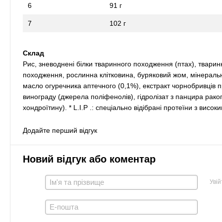
6
91 г
7
102 г
Склад
Рис, зневоднені білки тваринного походження (птах), тваринні 
походження, рослинна клітковина, буряковий жом, мінеральні
масло огуречника аптечного (0,1%), екстракт чорнобривців 
винограду (джерела поліфенолів), гідролізат з панцира рако
хондроїтину). * L.I.P .: спеціально відібрані протеїни з висо
Додайте перший відгук
Новий відгук або коментар
Увій