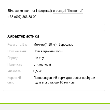
Більше контактної інформації
в розділі "Контакти"
+38 (097) 366-38-00
Характеристики
Розмір та Вік
Мелкие(4-10 кг), Взрослые
Призначення
Повсякденний корм
Порода
Ши-тцу
Наявність
В наявності
Упаковка
0,5 кг
Короткий
Повнораціонний корм для собак порід ши-
опис
тцу в віці старше 10 місяців