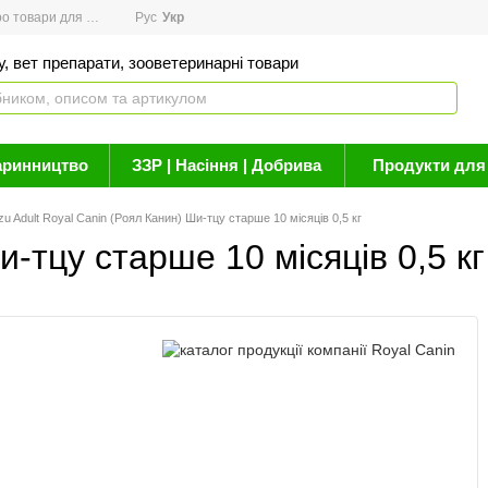
товари для здоров'я
Рус
Новини
Укр
Акції
Бренди
Контакти
Статті про 
, вет препарати, зооветеринарні товари
аринництво
ЗЗР | Насіння | Добрива
Продукти для 
zu Adult Royal Canin (Роял Канин) Ши-тцу старше 10 місяців 0,5 кг
и-тцу старше 10 місяців 0,5 к