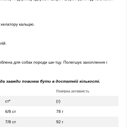
хелатору кальцію.
лій.
облена для собак породи ши-тцу. Полегшує захоплення і
ода завжди повинна бути в достатній кількості.
Помірна активність
ст*
(г)
6/8 ст
78 г
7/8 ст
92 г