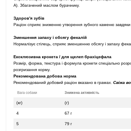
А). Збагачений маслом бурачнику.
Здоров'я зубів
Раціон сприяє зниженню утворення зубного каменю завдяки 
Зменшення запаху і обсягу фекалій
Нормалізує стілець, сприяє зменшенню обсягу і запаху фека
Ексклюзивна крокета / для щелеп брахіцефала
Розмір, форма, текстура і формула крокети спеціально розр
розгризання корму.
Рекомендована добова норма
Рекомендований добовий раціон вказано в грамах.
Свіжа в
Вага собаки
Знижена активність
(кг)
(г)
4
67 г
5
79 г