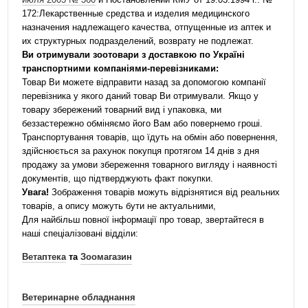
172:Лекарственные средства и изделия медицинского
назначения надлежащего качества, отпущенные из аптек и
их структурных подразделений, возврату не подлежат.
Ви отримували зоотовари з доставкою по Україні
транспортними компаніями-перевізниками:
Товар Ви можете відправити назад за допомогою компанії
перевізника у якого даний товар Ви отримували. Якщо у
товару збережений товарний вид і упаковка, ми
беззастережно обміняємо його Вам або повернемо гроші.
Транспортування товарів, що їдуть на обмін або повернення,
здійснюється за рахунок покупця протягом 14 днів з дня
продажу за умови збереження товарного вигляду і наявності
документів, що підтверджують факт покупки.
Увага!
Зображення товарів можуть відрізнятися від реальних
товарів, а опису можуть бути не актуальними,
Для найбільш повної інформації про товар, звертайтеся в
наші спеціалізовані відділи:
Ветаптека
та
Зоомагазин
Ветеринарне обладнання