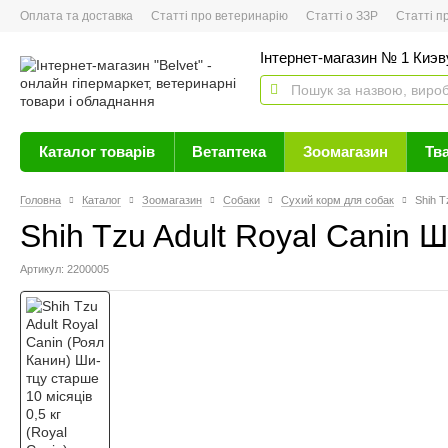
Оплата та доставка
Статті про ветеринарію
Статті о ЗЗР
Статті про 
Інтернет-магазин № 1 Киэву
Каталог товарів
Ветаптека
Зоомагазин
Тв
Головна
Каталог
Зоомагазин
Собаки
Сухий корм для собак
Shih T
Shih Tzu Adult Royal Canin Ш
Артикул: 2200005