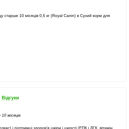
Відгуки
 10 місяців
кс) і підтримці здоров'я шкіри і шерсті (ЕПК і ДГК, вітамін