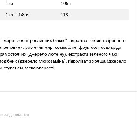
1 ст
105 г
1 ст + 1/8 ст
118 г
жири, ізолят рослинних білків *, гідролізат білків тваринного
 речовини, риб'ячий жир, соєва олія, фруктоолігосахаріди,
прямостоячих (джерело лютеїну), екстракти зеленого чаю і
подібних (джерело глюкозаміна), гідролізат з хряща (джерело
ким ступенем засвоюваності.
ти за допомогою