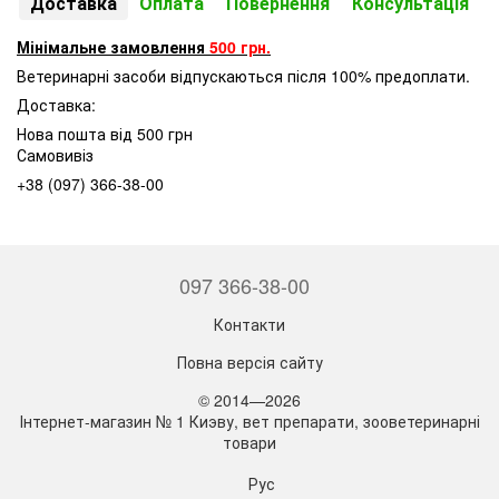
Доставка
Оплата
Повернення
Консультація
Вага собаки
Недостатня
Норма
грам
банок
грам
Мінімальне замовлення
500 грн.
2кг
193
1
170
Ветеринарні засоби відпускаються після 100% предоплати.
4 кг
325
1 3/4
286
Доставка:
Нова пошта від 500 грн
6 кг
440
2 1/4
388
Самовивіз
8 кг
547
2 3/4
481
+38 (097) 366-38-00
10 кг
646
3 1/4
569
12 кг
741
3 3/4
652
14 кг
832
4 1/4
732
097 366-38-00
15 кг
876
4 1/2
771
Контакти
Банка 400 г
Вага собаки
Недостатня
Норма
Повна версія сайту
грам
банок
грам
© 2014—2026
Інтернет-магазин № 1 Киэву, вет препарати, зооветеринарні
2кг
193
1/2
170
товари
4 кг
325
3/4
286
Рус
6 кг
440
1
388