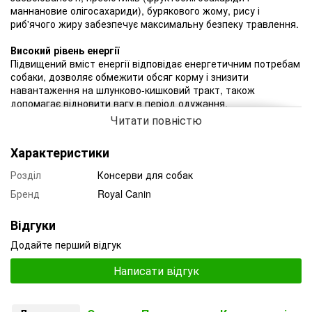
маннановие олігосахариди), бурякового жому, рису і
риб'ячого жиру забезпечує максимальну безпеку травлення.
Високий рівень енергії
Підвищений вміст енергії відповідає енергетичним потребам
собаки, дозволяє обмежити обсяг корму і знизити
навантаження на шлунково-кишковий тракт, також
допомагає відновити вагу в період одужання.
Читати повністю
Висока смакова привабливість
При порушеннях травлення часто спостерігаються поганий
Характеристики
апетит і втрата ваги. Висока смакова привабливість
стимулює споживання корму і сприяє одужанню.
Розділ
Консерви для собак
Бренд
Royal Canin
EPA / DHA
Ейкозапентаєнова і докозагексаєнова кислоти
(довголанцюгові Омега 3 жирні кислоти) сприяють підтримці
Відгуки
здоров'я травної системи.
Додайте перший відгук
Рекомендована добова норма
Рекомендований добовий раціон вказано в грамах.
Cвіжа
Написати відгук
вода завжди повинна бути в достатній кількості.
Банка
200 г