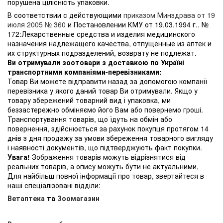
порушена цілісність упаковки.
В соответствии с действующими
приказом Минздрава от 19
июля 2005 № 360
и Постановлении КМУ от 19.03.1994 г.. №
172:Лекарственные средства и изделия медицинского
назначения надлежащего качества, отпущенные из аптек и
их структурных подразделений, возврату не подлежат.
Ви отримували зоотовари з доставкою по Україні
транспортними компаніями-перевізниками:
Товар Ви можете відправити назад за допомогою компанії
перевізника у якого даний товар Ви отримували. Якщо у
товару збережений товарний вид і упаковка, ми
беззастережно обміняємо його Вам або повернемо гроші.
Транспортування товарів, що їдуть на обмін або
повернення, здійснюється за рахунок покупця протягом 14
днів з дня продажу за умови збереження товарного вигляду
і наявності документів, що підтверджують факт покупки.
Увага!
Зображення товарів можуть відрізнятися від
реальних товарів, а опису можуть бути не актуальними,
Для найбільш повної інформації про товар, звертайтеся в
наші спеціалізовані відділи:
Ветаптека
та
Зоомагазин