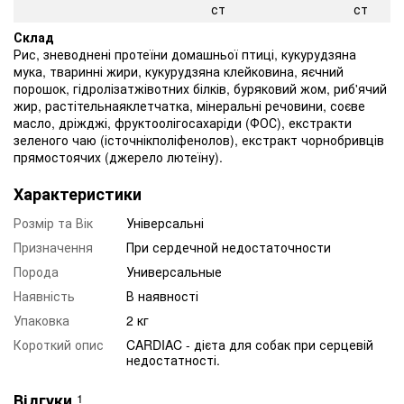
ст
ст
Склад
Рис, зневоднені протеїни домашньої птиці, кукурудзяна
мука, тваринні жири, кукурудзяна клейковина, яєчний
порошок, гідролізатжівотних білків, буряковий жом, риб'ячий
жир, растітельнаяклетчатка, мінеральні речовини, соєве
масло, дріжджі, фруктоолігосахаріди (ФОС), екстракти
зеленого чаю (істочнікполіфенолов), екстракт чорнобривців
прямостоячих (джерело лютеїну).
Характеристики
Розмір та Вік
Універсальні
Призначення
При сердечной недостаточности
Порода
Универсальные
Наявність
В наявності
Упаковка
2 кг
Короткий опис
CARDIAC - дієта для собак при серцевій
недостатності.
Відгуки
1