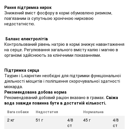
Рання підтримка нирок
Знижений вміст фосфору в кормі обумовлено ризиком,
пов'язаним із супутньою хронічною нирковою
недостатністю.
Баланс електролітів
Контрольований рівень натрію в кормі знижує навантаження
на серце. Регулювання загального вмісту калію і магнію в
організмі здійснюють за клінічними показаннями.
Підтримка серца
Таурин і L-карнітин необхідні для підтримки функціональної
діяльності міоцитів і поліпшення скорочувальної здатності
міокарда.
Рекомендована добова норма
Рекомендований добовий раціон вказано в грамах.
Свіжа
вода завжди повинна бути в достатній кількості.
Вага
собак
и
Недостатня
Нормальна
2 кг
51 г
4/8
45 г
4/8
ст
ст