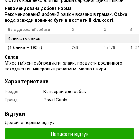
Рекомендована добова норма
Рекомендований добовий раціон вказано в грамах.
Свіжа
вода завжди повинна бути в достатній кількості.
Вага
дорослої
собак
и
2
3
5
Кількість банок
(1 банка = 195 г)
7/8
1+1/8
1+3
Склад
М'ясо і м'ясні субпродукти, злаки, продукти рослинного
походження, мінеральні речовини, масла і жири.
Характеристики
Розділ
Консерви для собак
Бренд
Royal Canin
Відгуки
Додайте перший відгук
Написати відгук