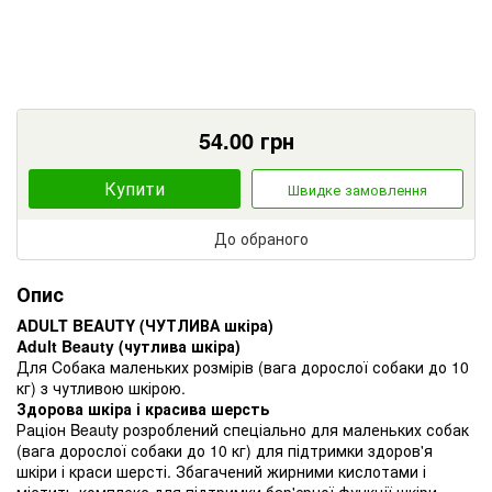
54.00
грн
Купити
Швидке замовлення
До обраного
Опис
ADULT BEAUTY (ЧУТЛИВА шкіра)
Adult Beauty (чутлива шкіра)
Для Cобака маленьких розмірів (вага дорослої собаки до 10
кг) з чутливою шкірою.
Здорова шкіра і красива шерсть
Раціон Beauty розроблений спеціально для маленьких собак
(вага дорослої собаки до 10 кг) для підтримки здоров'я
шкіри і краси шерсті. Збагачений жирними кислотами і
містить комплекс для підтримки бар'єрної функції шкіри.