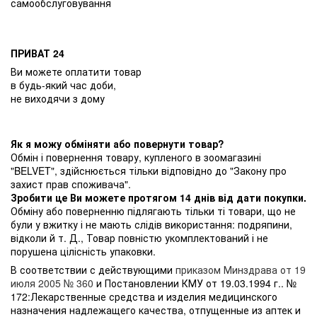
самообслуговування
ПРИВАТ 24
Ви можете оплатити товар
в будь-який час доби,
не виходячи з дому
Як я можу обміняти або повернути товар?
Обмін і повернення товару, купленого в зоомагазині
"BELVET", здійснюється тільки відповідно до "Закону про
захист прав споживача".
Зробити це Ви можете протягом 14 днів від дати покупки.
Обміну або поверненню підлягають тільки ті товари, що не
були у вжитку і не мають слідів використання: подряпини,
відколи й т. Д., Товар повністю укомплектований і не
порушена цілісність упаковки.
В соответствии с действующими
приказом Минздрава от 19
июля 2005 № 360
и Постановлении КМУ от 19.03.1994 г.. №
172:Лекарственные средства и изделия медицинского
назначения надлежащего качества, отпущенные из аптек и