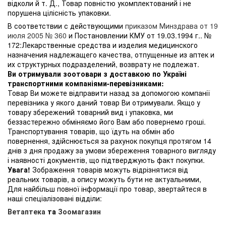
відколи й т. Д., Товар повністю укомплектований і не
порушена цілісність упаковки.
В соответствии с действующими
приказом Минздрава от 19
июля 2005 № 360
и Постановлении КМУ от 19.03.1994 г.. №
172:Лекарственные средства и изделия медицинского
назначения надлежащего качества, отпущенные из аптек и
их структурных подразделений, возврату не подлежат.
Ви отримували зоотовари з доставкою по Україні
транспортними компаніями-перевізниками:
Товар Ви можете відправити назад за допомогою компанії
перевізника у якого даний товар Ви отримували. Якщо у
товару збережений товарний вид і упаковка, ми
беззастережно обміняємо його Вам або повернемо гроші.
Транспортування товарів, що їдуть на обмін або
повернення, здійснюється за рахунок покупця протягом 14
днів з дня продажу за умови збереження товарного вигляду
і наявності документів, що підтверджують факт покупки.
Увага!
Зображення товарів можуть відрізнятися від
реальних товарів, а опису можуть бути не актуальними,
Для найбільш повної інформації про товар, звертайтеся в
наші спеціалізовані відділи:
Ветаптека
та
Зоомагазин