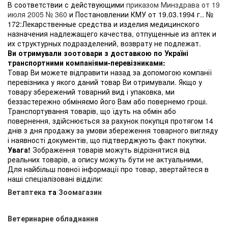
В соответствии с действующими
приказом Минздрава от 19
июля 2005 № 360
и Постановлении КМУ от 19.03.1994 г.. №
172:Лекарственные средства и изделия медицинского
назначения надлежащего качества, отпущенные из аптек и
их структурных подразделений, возврату не подлежат.
Ви отримували зоотовари з доставкою по Україні
транспортними компаніями-перевізниками:
Товар Ви можете відправити назад за допомогою компанії
перевізника у якого даний товар Ви отримували. Якщо у
товару збережений товарний вид і упаковка, ми
беззастережно обміняємо його Вам або повернемо гроші.
Транспортування товарів, що їдуть на обмін або
повернення, здійснюється за рахунок покупця протягом 14
днів з дня продажу за умови збереження товарного вигляду
і наявності документів, що підтверджують факт покупки.
Увага!
Зображення товарів можуть відрізнятися від
реальних товарів, а опису можуть бути не актуальними,
Для найбільш повної інформації про товар, звертайтеся в
наші спеціалізовані відділи:
Ветаптека
та
Зоомагазин
Ветеринарне обладнання