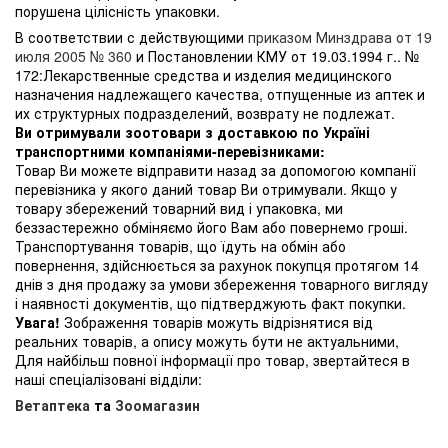
порушена цілісність упаковки.
В соответствии с действующими
приказом Минздрава от 19
июля 2005 № 360
и Постановлении КМУ от 19.03.1994 г.. №
172:Лекарственные средства и изделия медицинского
назначения надлежащего качества, отпущенные из аптек и
их структурных подразделений, возврату не подлежат.
Ви отримували зоотовари з доставкою по Україні
транспортними компаніями-перевізниками:
Товар Ви можете відправити назад за допомогою компанії
перевізника у якого даний товар Ви отримували. Якщо у
товару збережений товарний вид і упаковка, ми
беззастережно обміняємо його Вам або повернемо гроші.
Транспортування товарів, що їдуть на обмін або
повернення, здійснюється за рахунок покупця протягом 14
днів з дня продажу за умови збереження товарного вигляду
і наявності документів, що підтверджують факт покупки.
Увага!
Зображення товарів можуть відрізнятися від
реальних товарів, а опису можуть бути не актуальними,
Для найбільш повної інформації про товар, звертайтеся в
наші спеціалізовані відділи:
Ветаптека
та
Зоомагазин