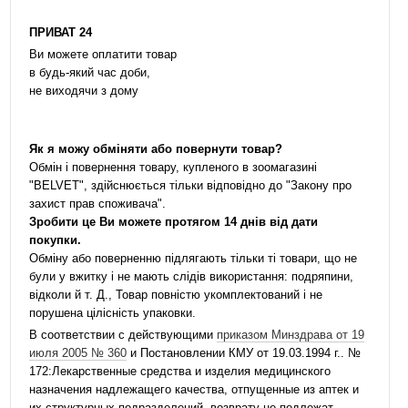
ПРИВАТ 24
Ви можете оплатити товар
в будь-який час доби,
не виходячи з дому
Як я можу обміняти або повернути товар?
Обмін і повернення товару, купленого в зоомагазині
"BELVET", здійснюється тільки відповідно до "Закону про
захист прав споживача".
Зробити це Ви можете протягом 14 днів від дати
покупки.
Обміну або поверненню підлягають тільки ті товари, що не
були у вжитку і не мають слідів використання: подряпини,
відколи й т. Д., Товар повністю укомплектований і не
порушена цілісність упаковки.
В соответствии с действующими
приказом Минздрава от 19
июля 2005 № 360
и Постановлении КМУ от 19.03.1994 г.. №
172:Лекарственные средства и изделия медицинского
назначения надлежащего качества, отпущенные из аптек и
их структурных подразделений, возврату не подлежат.