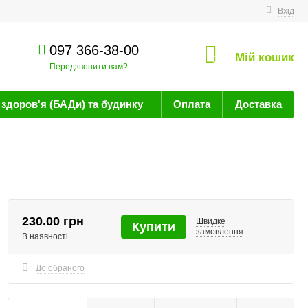
техніку
Вхід
097 366-38-00
Мій кошик
0
Передзвонити вам?
здоров'я (БАДи) та будинку
Оплата
Доставка
230.00 грн
Швидке
Купити
замовлення
В наявності
До обраного