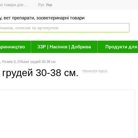
товари для здоров'я
Рус
Новини
Укр
Акції
Бренди
Контакти
Статті про 
, вет препарати, зооветеринарні товари
аринництво
ЗЗР | Насіння | Добрива
Продукти для 
 Розмір S, Обхват грудей 30-38 см.
 грудей 30-38 см.
Написати відгук