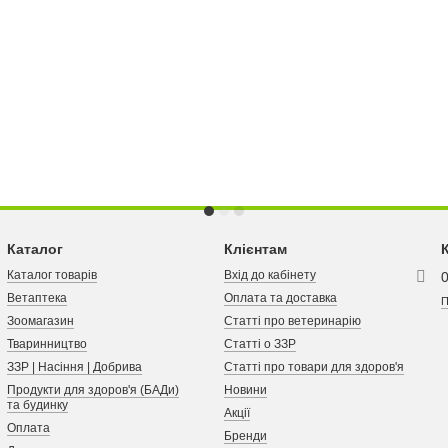
Каталог
Клієнтам
Каталог товарів
Вхід до кабінету
Ветаптека
Оплата та доставка
П
Зоомагазин
Статті про ветеринарію
Тваринництво
Статті о ЗЗР
ЗЗР | Насіння | Добрива
Статті про товари для здоров'я
Продукти для здоров'я (БАДи)
Новини
та будинку
Акції
Оплата
Бренди