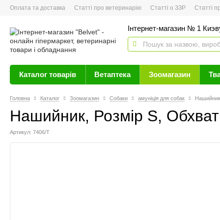
Оплата та доставка
Статті про ветеринарію
Статті о ЗЗР
Статті про 
Інтернет-магазин № 1 Киэву
Каталог товарів
Ветаптека
Зоомагазин
Тв
Головна
Каталог
Зоомагазин
Собаки
амуніція для собак
Нашийник,
Нашийник, Розмір S, Обхват
Артикул: 7406/Т