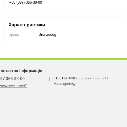
+38 (097) 366-38-00
Характеристики
Бренд
Bronzedog
Контактна інформація
097 366-38-00
01001 м. Киів +38 (097) 366-38-00
Мапа проїзду
ередзвонити вам?